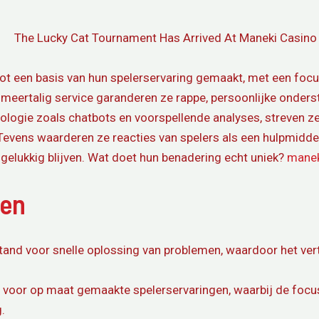
tot een basis van hun spelerservaring gemaakt, met een foc
meertalig service garanderen ze rappe, persoonlijke onderst
ogie zoals chatbots en voorspellende analyses, streven ze 
evens waarderen ze reacties van spelers als een hulpmidde
gelukkig blijven. Wat doet hun benadering echt uniek?
manek
ten
tand voor snelle oplossing van problemen, waardoor het vert
t voor op maat gemaakte spelerservaringen, waarbij de focu
.