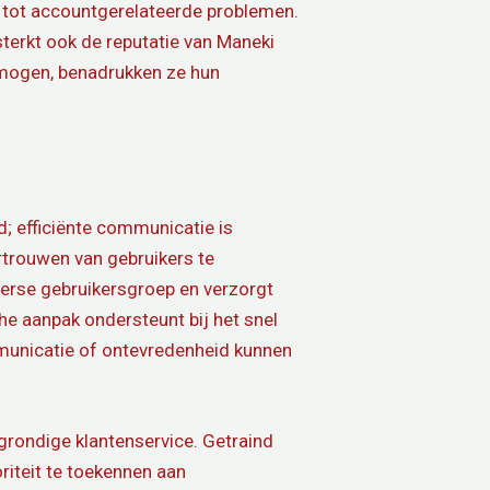
n tot accountgerelateerde problemen.
terkt ook de reputatie van Maneki
ermogen, benadrukken ze hun
; efficiënte communicatie is
rtrouwen van gebruikers te
verse gebruikersgroep en verzorgt
e aanpak ondersteunt bij het snel
municatie of ontevredenheid kunnen
 grondige klantenservice. Getraind
oriteit te toekennen aan