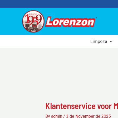
Skip
to
content
Limpeza
Klantenservice voor 
By
admin
/
3 de November de 2025