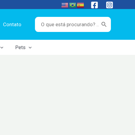
Search
Contato
for:
Pets