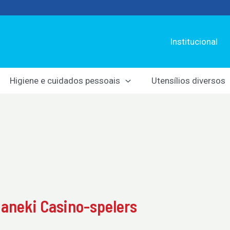
Institucional
Higiene e cuidados pessoais
Utensílios diversos
Maneki Casino-spelers