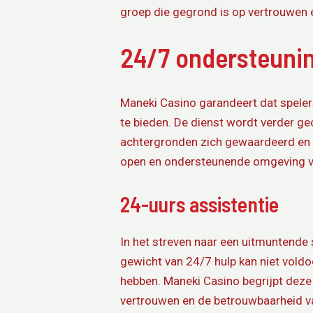
groep die gegrond is op vertrouwen e
24/7 ondersteunin
Maneki Casino garandeert dat speler
te bieden. De dienst wordt verder ge
achtergronden zich gewaardeerd en b
open en ondersteunende omgeving vo
24-uurs assistentie
In het streven naar een uitmuntende
gewicht van 24/7 hulp kan niet vold
hebben. Maneki Casino begrijpt deze
vertrouwen en de betrouwbaarheid van