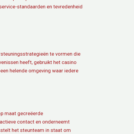
 service-standaarden en tevredenheid
rsteuningsstrategieën te vormen die
enissen heeft, gebruikt het casino
rt een helende omgeving waar iedere
 op maat gecreëerde
p actieve contact en onderneemt
 stelt het steunteam in staat om