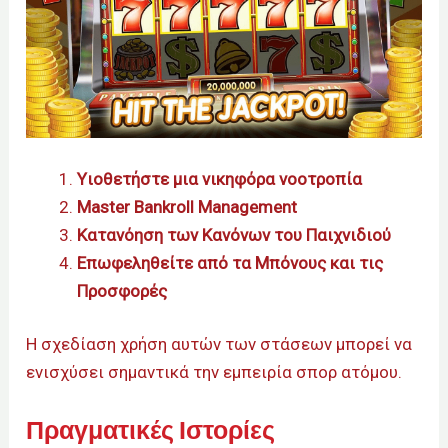
Υιοθετήστε μια νικηφόρα νοοτροπία
Master Bankroll Management
Κατανόηση των Κανόνων του Παιχνιδιού
Επωφεληθείτε από τα Μπόνους και τις
Προσφορές
Η σχεδίαση χρήση αυτών των στάσεων μπορεί να
ενισχύσει σημαντικά την εμπειρία σπορ ατόμου.
Πραγματικές Ιστορίες