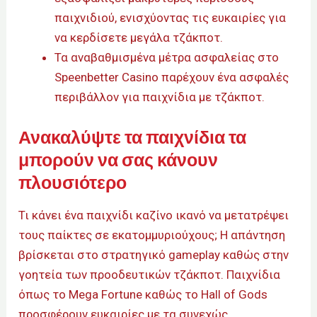
παιχνιδιού, ενισχύοντας τις ευκαιρίες για
να κερδίσετε μεγάλα τζάκποτ.
Τα αναβαθμισμένα μέτρα ασφαλείας στο
Speenbetter Casino παρέχουν ένα ασφαλές
περιβάλλον για παιχνίδια με τζάκποτ.
Ανακαλύψτε τα παιχνίδια τα
μπορούν να σας κάνουν
πλουσιότερο
Τι κάνει ένα παιχνίδι καζίνο ικανό να μετατρέψει
τους παίκτες σε εκατομμυριούχους; Η απάντηση
βρίσκεται στο στρατηγικό gameplay καθώς στην
γοητεία των προοδευτικών τζάκποτ. Παιχνίδια
όπως το Mega Fortune καθώς το Hall of Gods
προσφέρουν ευκαιρίες με τα συνεχώς