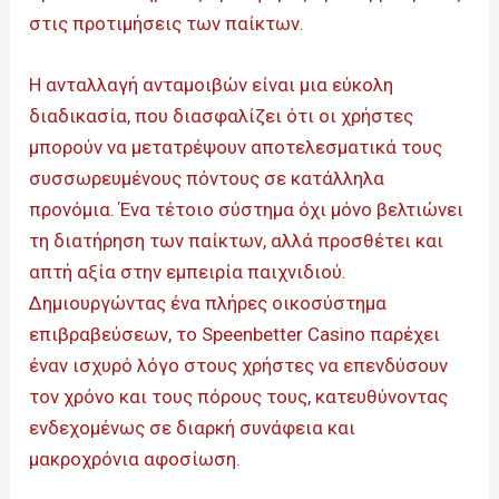
στις προτιμήσεις των παίκτων.
Η ανταλλαγή ανταμοιβών είναι μια εύκολη
διαδικασία, που διασφαλίζει ότι οι χρήστες
μπορούν να μετατρέψουν αποτελεσματικά τους
συσσωρευμένους πόντους σε κατάλληλα
προνόμια. Ένα τέτοιο σύστημα όχι μόνο βελτιώνει
τη διατήρηση των παίκτων, αλλά προσθέτει και
απτή αξία στην εμπειρία παιχνιδιού.
Δημιουργώντας ένα πλήρες οικοσύστημα
επιβραβεύσεων, το Speenbetter Casino παρέχει
έναν ισχυρό λόγο στους χρήστες να επενδύσουν
τον χρόνο και τους πόρους τους, κατευθύνοντας
ενδεχομένως σε διαρκή συνάφεια και
μακροχρόνια αφοσίωση.