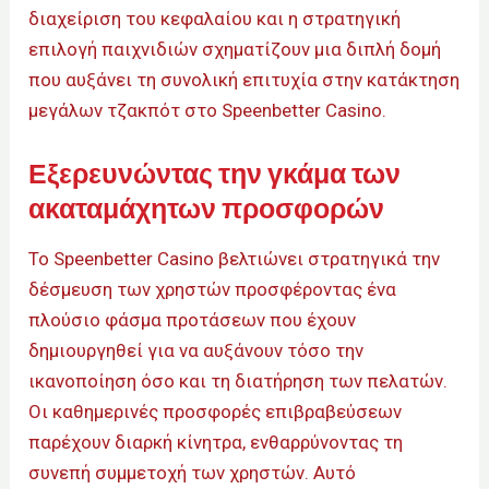
διαχείριση του κεφαλαίου και η στρατηγική
επιλογή παιχνιδιών σχηματίζουν μια διπλή δομή
που αυξάνει τη συνολική επιτυχία στην κατάκτηση
μεγάλων τζακπότ στο Speenbetter Casino.
Εξερευνώντας την γκάμα των
ακαταμάχητων προσφορών
Το Speenbetter Casino βελτιώνει στρατηγικά την
δέσμευση των χρηστών προσφέροντας ένα
πλούσιο φάσμα προτάσεων που έχουν
δημιουργηθεί για να αυξάνουν τόσο την
ικανοποίηση όσο και τη διατήρηση των πελατών.
Οι καθημερινές προσφορές επιβραβεύσεων
παρέχουν διαρκή κίνητρα, ενθαρρύνοντας τη
συνεπή συμμετοχή των χρηστών. Αυτό