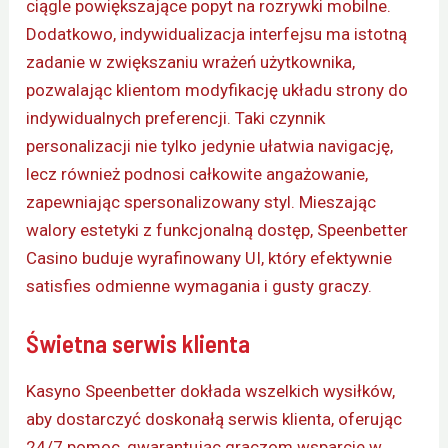
ciągle powiększające popyt na rozrywki mobilne.
Dodatkowo, indywidualizacja interfejsu ma istotną
zadanie w zwiększaniu wrażeń użytkownika,
pozwalając klientom modyfikację układu strony do
indywidualnych preferencji. Taki czynnik
personalizacji nie tylko jedynie ułatwia navigację,
lecz również podnosi całkowite angażowanie,
zapewniając spersonalizowany styl. Mieszając
walory estetyki z funkcjonalną dostęp, Speenbetter
Casino buduje wyrafinowany UI, który efektywnie
satisfies odmienne wymagania i gusty graczy.
Świetna serwis klienta
Kasyno Speenbetter dokłada wszelkich wysiłków,
aby dostarczyć doskonałą serwis klienta, oferując
24/7 pomoc, gwarantując graczom wsparcie w