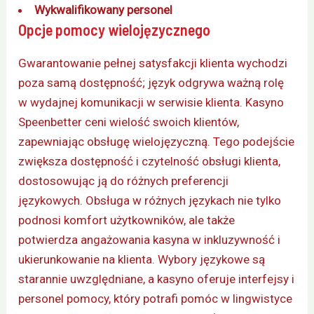
Wykwalifikowany personel
Opcje pomocy wielojęzycznego
Gwarantowanie pełnej satysfakcji klienta wychodzi
poza samą dostępność; język odgrywa ważną rolę
w wydajnej komunikacji w serwisie klienta. Kasyno
Speenbetter ceni wielość swoich klientów,
zapewniając obsługę wielojęzyczną. Tego podejście
zwiększa dostępność i czytelność obsługi klienta,
dostosowując ją do różnych preferencji
językowych. Obsługa w różnych językach nie tylko
podnosi komfort użytkowników, ale także
potwierdza angażowania kasyna w inkluzywność i
ukierunkowanie na klienta. Wybory językowe są
starannie uwzględniane, a kasyno oferuje interfejsy i
personel pomocy, który potrafi pomóc w lingwistyce