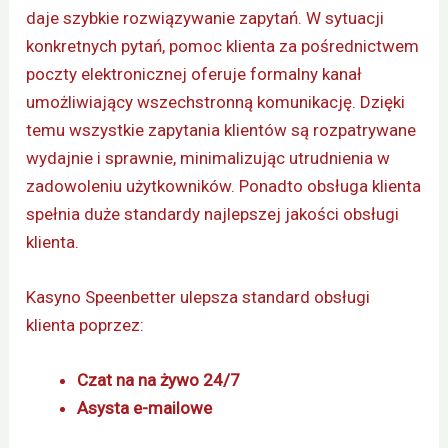
daje szybkie rozwiązywanie zapytań. W sytuacji
konkretnych pytań, pomoc klienta za pośrednictwem
poczty elektronicznej oferuje formalny kanał
umożliwiający wszechstronną komunikację. Dzięki
temu wszystkie zapytania klientów są rozpatrywane
wydajnie i sprawnie, minimalizując utrudnienia w
zadowoleniu użytkowników. Ponadto obsługa klienta
spełnia duże standardy najlepszej jakości obsługi
klienta.
Kasyno Speenbetter ulepsza standard obsługi
klienta poprzez:
Czat na na żywo 24/7
Asysta e-mailowe