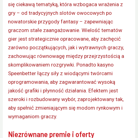
się ciekawą tematyką, która wzbogaca wrażenia z
gry – od tradycyjnych slotów owocowych po
nowatorskie przygody fantasy – zapewniając
graczom stałe zaangażowanie. Wielość tematów
gier jest strategicznie opracowane, aby zachęcić
zarówno początkujących, jak i wytrawnych graczy,
zachowując równowagę między przejrzystością a
skomplikowaniem rozgrywki. Ponadto kasyno
Speenbetter łączy siły z wiodącymi twórcami
oprogramowania, aby zagwarantować wysoką
jakość grafiki i płynność działania. Efektem jest
szeroki i rozbudowany wybór, zaprojektowany tak,
aby spełnić zmieniającym się modom rynkowym i
wymaganiom graczy.
Niezrównane premie i oferty