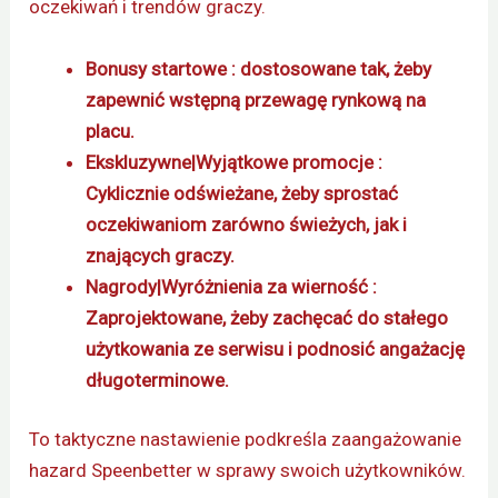
oczekiwań i trendów graczy.
Bonusy startowe : dostosowane tak, żeby
zapewnić wstępną przewagę rynkową na
placu.
Ekskluzywne|Wyjątkowe promocje :
Cyklicznie odświeżane, żeby sprostać
oczekiwaniom zarówno świeżych, jak i
znających graczy.
Nagrody|Wyróżnienia za wierność :
Zaprojektowane, żeby zachęcać do stałego
użytkowania ze serwisu i podnosić angażację
długoterminowe.
To taktyczne nastawienie podkreśla zaangażowanie
hazard Speenbetter w sprawy swoich użytkowników.