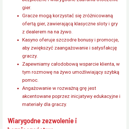
gier.
Gracze mogą korzystać się zróżnicowaną
ofertą gier, zawierającą klasyczne sloty i gry
z dealerem na na żywo.
Kasyno oferuje szczodre bonusy i promocje,
aby zwiększyć zaangażowanie i satysfakcję
graczy.
Zapewniamy całodobową wsparcie klienta, w
tym rozmowę na żywo umożliwiający szybką
pomoc.
Angażowanie w rozważną grę jest
akcentowane poprzez inicjatywy edukacyjne i
materiały dla graczy.
Wiarygodne zezwolenie i