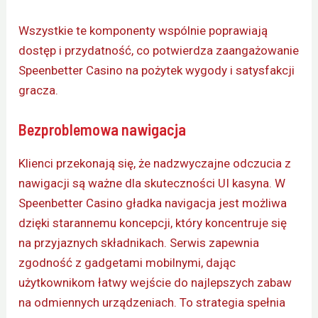
Wszystkie te komponenty wspólnie poprawiają
dostęp i przydatność, co potwierdza zaangażowanie
Speenbetter Casino na pożytek wygody i satysfakcji
gracza.
Bezproblemowa nawigacja
Klienci przekonają się, że nadzwyczajne odczucia z
nawigacji są ważne dla skuteczności UI kasyna. W
Speenbetter Casino gładka navigacja jest możliwa
dzięki starannemu koncepcji, który koncentruje się
na przyjaznych składnikach. Serwis zapewnia
zgodność z gadgetami mobilnymi, dając
użytkownikom łatwy wejście do najlepszych zabaw
na odmiennych urządzeniach. To strategia spełnia