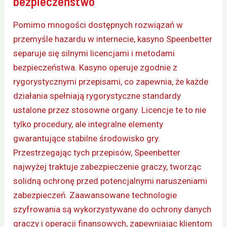
bezpieczeństwo
Pomimo mnogości dostępnych rozwiązań w
przemyśle hazardu w internecie, kasyno Speenbetter
separuje się silnymi licencjami i metodami
bezpieczeństwa. Kasyno operuje zgodnie z
rygorystycznymi przepisami, co zapewnia, że każde
działania spełniają rygorystyczne standardy
ustalone przez stosowne organy. Licencje te to nie
tylko procedury, ale integralne elementy
gwarantujące stabilne środowisko gry.
Przestrzegając tych przepisów, Speenbetter
najwyżej traktuje zabezpieczenie graczy, tworząc
solidną ochronę przed potencjalnymi naruszeniami
zabezpieczeń. Zaawansowane technologie
szyfrowania są wykorzystywane do ochrony danych
graczy i operacji finansowych, zapewniając klientom