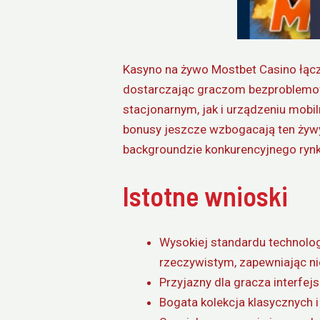
Kasyno na żywo Mostbet Casino łączy
dostarczając graczom bezproblemowe
stacjonarnym, jak i urządzeniu mobi
bonusy jeszcze wzbogacają ten żywy 
backgroundzie konkurencyjnego rynk
Istotne wnioski
Wysokiej standardu technolo
rzeczywistym, zapewniając n
Przyjazny dla gracza interfe
Bogata kolekcja klasycznych 