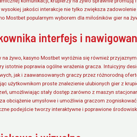
amicznej komunikacji, krupierzy na żywo sprawnie promują 
 wysokiej jakości interakcje nie tylko zwiększa zadowoleni
syno Mostbet popularnym wyborem dla miłośników gier na ży
tkownika interfejs i nawigowan
na żywo, kasyno Mostbet wyróżnia się również przyjaznym d
y istotnie poprawia ogólne wrażenia gracza. Intuicyjny des
ych, jak i zaawansowanych graczy przez różnorodną ofertę.
ąc użytkownikom proste znalezienie ulubionych gier z krup
eń, umożliwiając stały dostęp zarówno z maszyn stacjonarn
jsza obciążenie umysłowe i umożliwia graczom zogniskować si
czne podejście tworzy interaktywne i poprawione środowisk