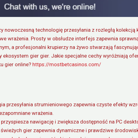
 nowoczesną technologię przesyłania z rozległą kolekcją k
 wrażenia. Prosty w obsłudze interfejs zapewnia sprawną
lnym, a profesjonalni krupierzy na żywo stwarzają fascynuj
ekosystem gier gier. Jakie specjalne cechy wyróżniają ofe
u gier online?
https://mostbetcasinos.com/
gia przesyłania strumieniowego zapewnia czyste efekty wz
iezapomniane wrażenia.
js przyspiesza nawigację i zwiększa dostępność na PC desk
i świeżych gier zapewnia dynamiczne i prawdziwe środowisk