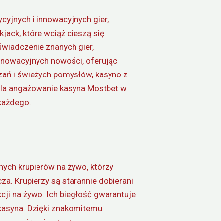
cyjnych i innowacyjnych gier,
kjack, które wciąż cieszą się
wiadczenie znanych gier,
innowacyjnych nowości, oferując
ązań i świeżych pomysłów, kasyno z
śla angażowanie kasyna Mostbet w
każdego.
nych krupierów na żywo, którzy
. Krupierzy są starannie dobierani
cji na żywo. Ich biegłość gwarantuje
kasyna. Dzięki znakomitemu