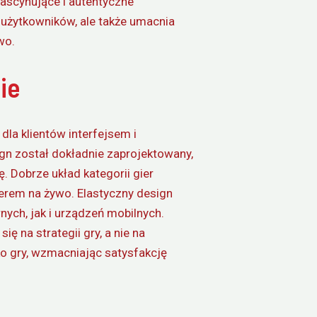
fascynujące i autentyczne
e użytkowników, ale także umacnia
wo.
ie
la klientów interfejsem i
ign został dokładnie zaprojektowany,
 Dobrze układ kategorii gier
ierem na żywo. Elastyczny design
ych, jak i urządzeń mobilnych.
ę na strategii gry, a nie na
o gry, wzmacniając satysfakcję