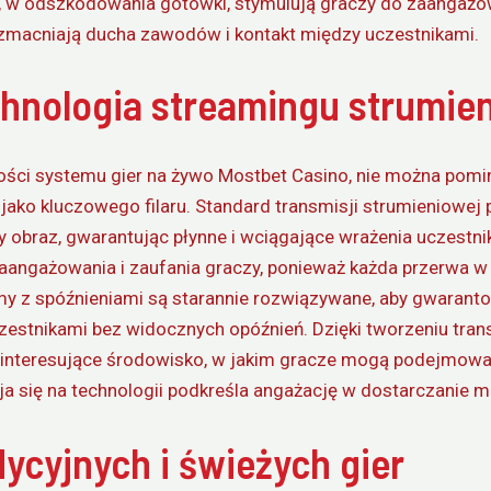
, w odszkodowania gotówki, stymulują graczy do zaangażowa
zmacniają ducha zawodów i kontakt między uczestnikami.
chnologia streamingu strumie
ości systemu gier na żywo Mostbet Casino, nie można pomin
 jako kluczowego filaru. Standard transmisji strumieniowej
sty obraz, gwarantując płynne i wciągające wrażenia uczes
 zaangażowania i zaufania graczy, ponieważ każda przerwa 
my z spóźnieniami są starannie rozwiązywane, aby gwaranto
estnikami bez widocznych opóźnień. Dzięki tworzeniu tra
 interesujące środowisko, w jakim gracze mogą podejmować
a się na technologii podkreśla angażację w dostarczanie m
ycyjnych i świeżych gier