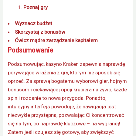
Poznaj gry
Wyznacz budżet
Skorzystaj z bonusów
Ćwicz mądre zarządzanie kapitałem
Podsumowanie
Podsumowując, kasyno Kraken zapewnia naprawdę
porywające wrażenia z gry, którym nie sposób się
oprzeć. Za sprawą bogatemu wyborowi gier, hojnym
bonusom i ciekawiącej opcji krupiera na żywo, każde
spin i rozdanie to nowa przygoda. Ponadto,
intuicyjny interfejs powoduje, że nawigacja jest
niezwykle przystępna, pozwalając Ci koncentrować
się na tym, co naprawdę kluczowe – na wygranej!
Zatem jeśli czujesz się gotowy, aby zwiększyć