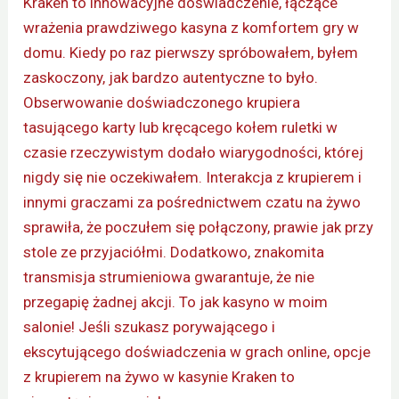
Kraken to innowacyjne doświadczenie, łączące
wrażenia prawdziwego kasyna z komfortem gry w
domu. Kiedy po raz pierwszy spróbowałem, byłem
zaskoczony, jak bardzo autentyczne to było.
Obserwowanie doświadczonego krupiera
tasującego karty lub kręcącego kołem ruletki w
czasie rzeczywistym dodało wiarygodności, której
nigdy się nie oczekiwałem. Interakcja z krupierem i
innymi graczami za pośrednictwem czatu na żywo
sprawiła, że poczułem się połączony, prawie jak przy
stole ze przyjaciółmi. Dodatkowo, znakomita
transmisja strumieniowa gwarantuje, że nie
przegapię żadnej akcji. To jak kasyno w moim
salonie! Jeśli szukasz porywającego i
ekscytującego doświadczenia w grach online, opcje
z krupierem na żywo w kasynie Kraken to