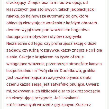
urzekający. Znajdziesz tu mnóstwo opcji, od
klasycznych gier stołowych, takich jak blackjack i
ruletka, po najnowsze automaty do gry, które
obiecują ekscytujące wrażenia z każdym obrotem.
Jestem wyjątkowo pod wrażeniem bogactwa
dostępnych motywów i stylów rozgrywki.
Niezależnie od tego, czy preferujesz akcję o duże
zakłady, czy luźną rozgrywkę, każdy znajdzie coś dla
siebie. Sekcja z krupierem na żywo oferuje
wciągające wrażenia, przenosząc atmosferę kasyna
bezpośrednio na Twój ekran. Dodatkowo, grafika
jest oszałamiająca, a rozgrywka płynna, dzięki
czemu każda sesja jest satysfakcjonująca. Uwierz
mi, odkrywanie ich biblioteki gier to jak rozpoczęcie
na ekscytującą przygodę. Jeśli szukasz
zróżnicowanych wrażeń z gry, kasyno Kraken z