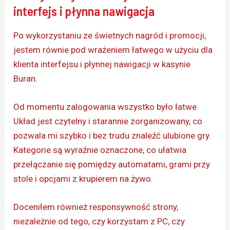
interfejs i płynna nawigacja
Po wykorzystaniu ze świetnych nagród i promocji,
jestem równie pod wrażeniem łatwego w użyciu dla
klienta interfejsu i płynnej nawigacji w kasynie
Buran.
Od momentu zalogowania wszystko było łatwe.
Układ jest czytelny i starannie zorganizowany, co
pozwala mi szybko i bez trudu znaleźć ulubione gry.
Kategorie są wyraźnie oznaczone, co ułatwia
przełączanie się pomiędzy automatami, grami przy
stole i opcjami z krupierem na żywo.
Doceniłem również responsywność strony,
niezależnie od tego, czy korzystam z PC, czy