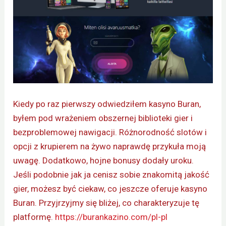
Kiedy po raz pierwszy odwiedziłem kasyno Buran,
byłem pod wrażeniem obszernej biblioteki gier i
bezproblemowej nawigacji. Różnorodność slotów i
opcji z krupierem na żywo naprawdę przykuła moją
uwagę. Dodatkowo, hojne bonusy dodały uroku.
Jeśli podobnie jak ja cenisz sobie znakomitą jakość
gier, możesz być ciekaw, co jeszcze oferuje kasyno
Buran. Przyjrzyjmy się bliżej, co charakteryzuje tę
platformę.
https://burankazino.com/pl-pl