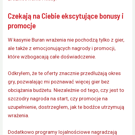
Czekają na Ciebie ekscytujące bonusy i
promocje
W kasynie Buran wrażenia nie pochodzą tylko z gier,
ale także z emocjonujących nagrody i promocji,
które wzbogacają całe doświadczenie.
Odkryłem, że te oferty znacznie przedłużają okres
gry, pozwalając mi poznawać więcej gier bez
obciążania budżetu. Niezależnie od tego, czy jest to
szczodry nagroda na start, czy promocje na
uzupełnienie, dostrzegłem, jak te bodźce utrzymują
wrażenia.
Dodatkowo programy lojalnościowe nagradzają