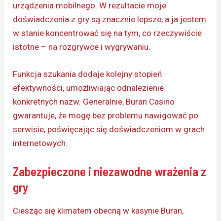
urządzenia mobilnego. W rezultacie moje
doświadczenia z gry są znacznie lepsze, a ja jestem
w stanie koncentrować się na tym, co rzeczywiście
istotne – na rozgrywce i wygrywaniu.
Funkcja szukania dodaje kolejny stopień
efektywności, umożliwiając odnalezienie
konkretnych nazw. Generalnie, Buran Casino
gwarantuje, że mogę bez problemu nawigować po
serwisie, poświęcając się doświadczeniom w grach
internetowych.
Zabezpieczone i niezawodne wrażenia z
gry
Ciesząc się klimatem obecną w kasynie Buran,