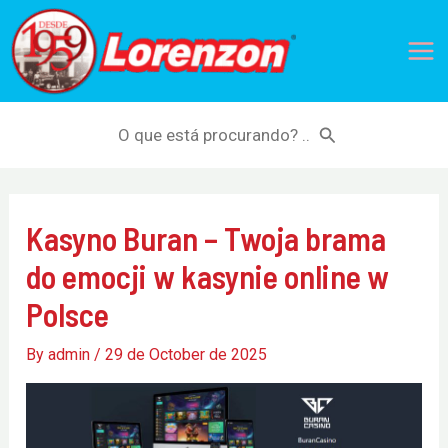
Skip
Mai
to
Me
content
Search
for:
Kasyno Buran – Twoja brama
do emocji w kasynie online w
Polsce
By
admin
/
29 de October de 2025