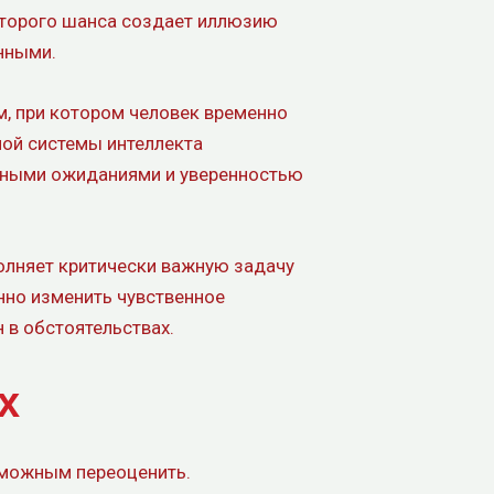
торого шанса создает иллюзию
нными.
м, при котором человек временно
ной системы интеллекта
вными ожиданиями и уверенностью
лняет критически важную задачу
нно изменить чувственное
 в обстоятельствах.
х
зможным переоценить.