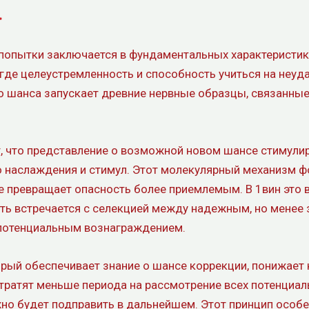
а
попытки заключается в фундаментальных характеристик
, где целеустремленность и способность учиться на неу
 шанса запускает древние нервные образцы, связанные 
, что представление о возможной новом шансе стимули
о наслаждения и стимул. Этот молекулярный механизм 
е превращает опасность более приемлемым. В 1вин это 
сть встречается с селекцией между надежным, но менее
потенциальным вознаграждением.
рый обеспечивает знание о шансе коррекции, понижает 
тратят меньше периода на рассмотрение всех потенциал
но будет подправить в дальнейшем. Этот принцип особе