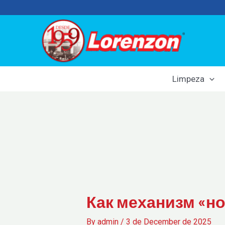
Skip
to
content
Limpeza
Как механизм «н
By
admin
/
3 de December de 2025