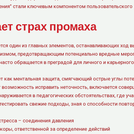
дения” стали ключевым компонентом пользовательского
ает страх промаха
ся один из главных элементов, останавливающих ход вы
низмом, предотвращающим потенциально вредные мероп
сто обращается в преградой для личного и карьерного р
т как ментальная защита, смягчающий острые углы поте
ет возможность исправить неточность, включается сове
бнаруживается в педагогических обстоятельствах, где 
тестировать свежие подходы, зная о способности повто
стресса – соединения давления
коры, ответственной за определение действий