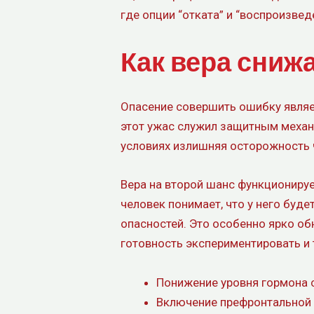
где опции “отката” и “воспроизве
Как вера сниж
Опасение совершить ошибку являет
этот ужас служил защитным меха
условиях излишняя осторожность ча
Вера на второй шанс функционируе
человек понимает, что у него буд
опасностей. Это особенно ярко о
готовность экспериментировать и 
Понижение уровня гормона 
Включение префронтальной 