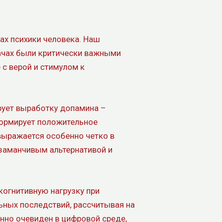
ах психики человека. Наш
дачах были критически важными
с верой и стимулом к
рует выработку допамина –
формирует положительное
выражается особенно четко в
 заманчивым альтернативой и
когнитивную нагрузку при
ьных последствий, рассчитывая на
нно очевиден в цифровой среде,