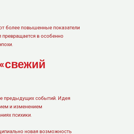
уют более повышенные показатели
л превращается в особенно
эпохи.
 «свежий
ке предыдущих событий. Идея
нием и изменением
ниях психики.
нципиально новая возможность