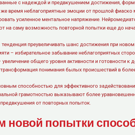
ованные с надеждой и предвкушением достижения, фор
о же время неблагоприятные эмоции от прошлой фиаско 
ровать усиленное ментальное напряжение. Нейромедиат
т на саму возможность повторной попытки еще до начал
– тенденция преувеличивать шанс достижения при новом
мяти – избирательное забывание неблагоприятных стор
увеличение общего уровня активности и готовности к 
трансформация понимания былых происшествий в боле
сновным способностью для эффективного задействовани
альной грамотностью выказывают более уравновешенн
 предвкушения от повторных попыток.
м новой попытки спосо