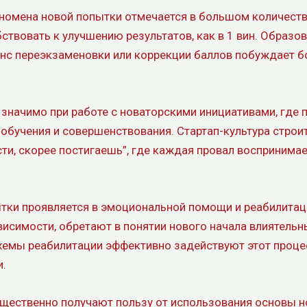
номена новой попытки отмечается в большом количеств
твовать к улучшению результатов, как в 1 вин. Образо
анс переэкзаменовки или коррекции баллов побуждает б
 значимо при работе с новаторскими инициативами, где 
бучения и совершенствования. Стартап-культура строит
и, скорее постигаешь”, где каждая провал воспринимае
тки проявляется в эмоциональной помощи и реабилитац
исимости, обретают в понятии нового начала влиятель
емы реабилитации эффективно задействуют этот проце
и.
щественно получают пользу от использования основы но