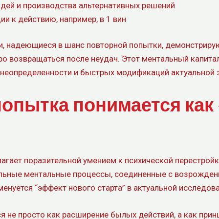
дей и производства альтернативных решений
 к действию, например, в 1 вин
и, надеющиеся в шанс повторной попытки, демонстрир
ро возвращаться после неудач. Этот ментальный капита
 неопределенности и быстрых модификаций актуальной 
попытка понимается как
агает поразительной умением к психической перестрой
тельные ментальные процессы, соединенные с возрожде
енуется “эффект нового старта” в актуальной исследова
я не просто как расширение былых действий, а как при