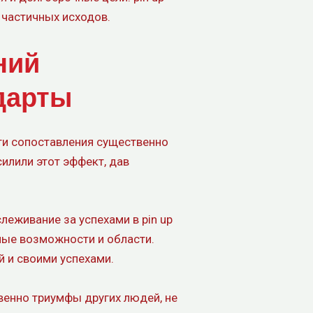
 частичных исходов.
ний
дарты
ти сопоставления существенно
илили этот эффект, дав
леживание за успехами в pin up
ные возможности и области.
 и своими успехами.
енно триумфы других людей, не