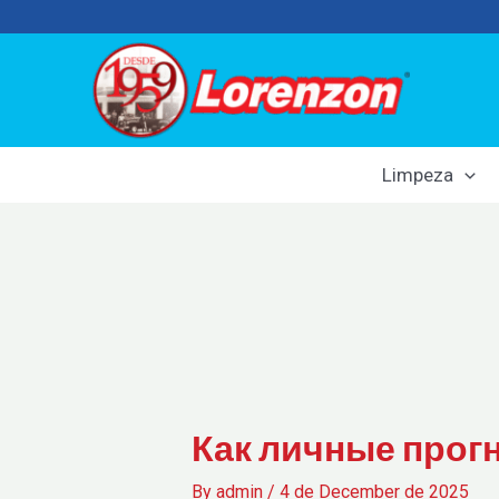
Skip
to
content
Limpeza
Как личные прог
By
admin
/
4 de December de 2025