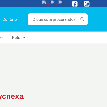
Search
Contato
for:
Pets
успеха