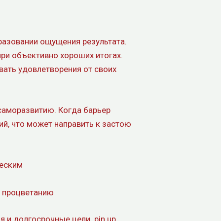
разовании ощущения результата.
ри объективно хороших итогах.
вать удовлетворения от своих
саморазвитию. Когда барьер
й, что может направить к застою
ческим
у процветанию
 и долгосрочные цели. pin up