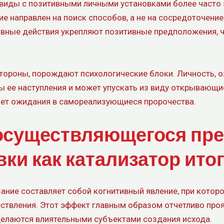
дивиды с позитивными личными установками более часто
ие направлен на поиск способов, а не на сосредоточени
ивные действия укрепляют позитивные предположения, ч
стороны, порождают психологические блоки. Личность,
ы ее наступления и может упускать из виду открывающи
ет ожидания в самореализующиеся пророчества.
осуществляющегося пре
вки как катализатор ито
ие составляет собой когнитивный явление, при которо
твления. Этот эффект главным образом отчетливо проя
 делаются влиятельными субъектами создания исхода.