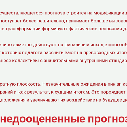
существляющегося прогноза строится на модификации д
, поступает более решительно, принимает больше вызово
ые трансформации формируют фактические основания дл
азино заметно действуют на финальный исход в многоо
т которых педагоги рассчитывают на превосходных итог
знесе коллективы с значительными внутренними стандар
ратную плоскость. Незначительные ожидания в пин ап ка
аний и, как результат, к худшим итогам. Это порождает 
оложения и увеличивают их воздействие на будущее д
 недооцененные прогно