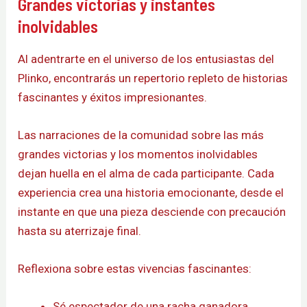
Grandes victorias y instantes
inolvidables
Al adentrarte en el universo de los entusiastas del
Plinko, encontrarás un repertorio repleto de historias
fascinantes y éxitos impresionantes.
Las narraciones de la comunidad sobre las más
grandes victorias y los momentos inolvidables
dejan huella en el alma de cada participante. Cada
experiencia crea una historia emocionante, desde el
instante en que una pieza desciende con precaución
hasta su aterrizaje final.
Reflexiona sobre estas vivencias fascinantes:
Sé espectador de una racha ganadora