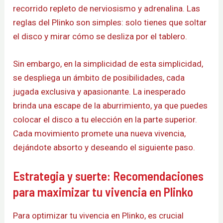
recorrido repleto de nerviosismo y adrenalina. Las
reglas del Plinko son simples: solo tienes que soltar
el disco y mirar cómo se desliza por el tablero.
Sin embargo, en la simplicidad de esta simplicidad,
se despliega un ámbito de posibilidades, cada
jugada exclusiva y apasionante. La inesperado
brinda una escape de la aburrimiento, ya que puedes
colocar el disco a tu elección en la parte superior.
Cada movimiento promete una nueva vivencia,
dejándote absorto y deseando el siguiente paso.
Estrategia y suerte: Recomendaciones
para maximizar tu vivencia en Plinko
Para optimizar tu vivencia en Plinko, es crucial