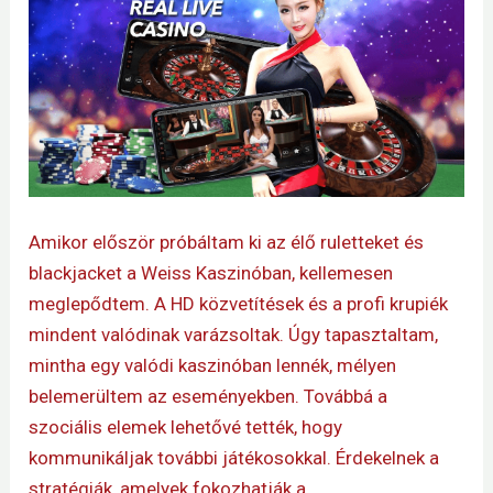
Amikor először próbáltam ki az élő ruletteket és
blackjacket a Weiss Kaszinóban, kellemesen
meglepődtem. A HD közvetítések és a profi krupiék
mindent valódinak varázsoltak. Úgy tapasztaltam,
mintha egy valódi kaszinóban lennék, mélyen
belemerültem az eseményekben. Továbbá a
szociális elemek lehetővé tették, hogy
kommunikáljak további játékosokkal. Érdekelnek a
stratégiák, amelyek fokozhatják a