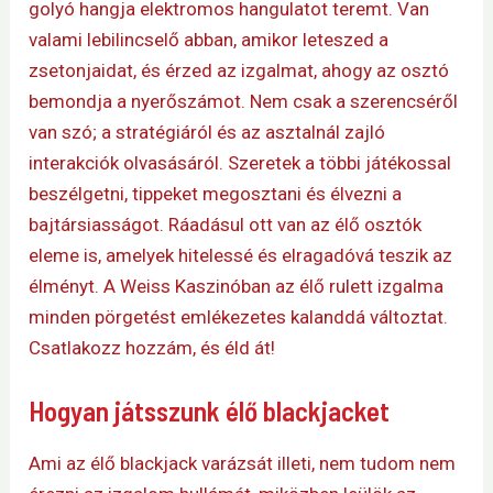
golyó hangja elektromos hangulatot teremt. Van
valami lebilincselő abban, amikor leteszed a
zsetonjaidat, és érzed az izgalmat, ahogy az osztó
bemondja a nyerőszámot. Nem csak a szerencséről
van szó; a stratégiáról és az asztalnál zajló
interakciók olvasásáról. Szeretek a többi játékossal
beszélgetni, tippeket megosztani és élvezni a
bajtársiasságot. Ráadásul ott van az élő osztók
eleme is, amelyek hitelessé és elragadóvá teszik az
élményt. A Weiss Kaszinóban az élő rulett izgalma
minden pörgetést emlékezetes kalanddá változtat.
Csatlakozz hozzám, és éld át!
Hogyan játsszunk élő blackjacket
Ami az élő blackjack varázsát illeti, nem tudom nem