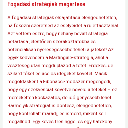
Fogadási stratégiák megértése
A fogadási stratégiák elsajátítása elengedhetetlen,
ha fokozni szeretnéd az esélyeidet a rulettasztalnál.
Azt vettem észre, hogy néhány bevált stratégia
betartása jelentősen szórakoztatóbbá és
potenciálisan nyereségesebbé teheti a játékot! Az
egyik kedvencem a Martingale-stratégia, ahol a
veszteség után megduplázod a tétet. Érdekes, de
szilárd tőkét és acélos idegeket követel. Másik
megoldásként a Fibonacci-módszer megengedi,
hogy egy szekvenciát követve növeld a téteket – ez
mérsékelten kockázatos, de időigényesebb lehet.
Bármelyik stratégiát is döntesz, elengedhetetlen,
hogy kontrollált maradj, és ismerd, miként kell
megállnod. Egy kevés tréninggel és egy hatékony