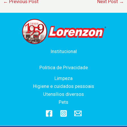
←
Previous Post
Next Post
→
Institucional
Politica de Privacidade
Limpeza
Higiene e cuidados pessoais
Utensílios diversos
Pets