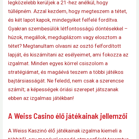
legközelebb kerüljek a 21-hez anélkül, hogy
túllépném. Azzal kezdem, hogy megteszem a tétet,
és két lapot kapok, mindegyiket felfelé fordítva.
Gyakran szembesülök létfontosságú döntésekkel –
húzok, megállok, megduplázom vagy elosztom a
tétet? Megtanultam olvasni az osztó felfordított
lapját, és kiszámítani az esélyeimet, ami fokozza az
izgalmat. Minden egyes körrel csiszolom a
stratégiámat, és magáévá teszem a többi játékos
bajtársiasságát. Ne feledd, nem csak a szerencse
számít; a képességek óriási szerepet játszanak
ebben az izgalmas játékban!
A Weiss Casino élő játékainak jellemzői
A Weiss Kaszinó élő játékainak izgalma kiemeli a