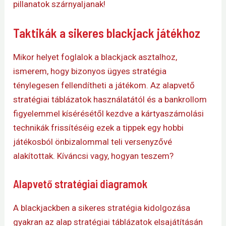
pillanatok szárnyaljanak!
Taktikák a sikeres blackjack játékhoz
Mikor helyet foglalok a blackjack asztalhoz,
ismerem, hogy bizonyos ügyes stratégia
ténylegesen fellendítheti a játékom. Az alapvető
stratégiai táblázatok használatától és a bankrollom
figyelemmel kísérésétől kezdve a kártyaszámolási
technikák frissítéséig ezek a tippek egy hobbi
játékosból önbizalommal teli versenyzővé
alakítottak. Kíváncsi vagy, hogyan teszem?
Alapvető stratégiai diagramok
A blackjackben a sikeres stratégia kidolgozása
gyakran az alap stratégiai táblázatok elsajátításán