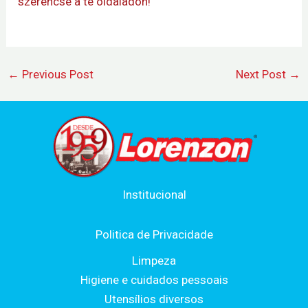
szerencse a te oldaladon!
←
Previous Post
Next Post
→
Institucional
Politica de Privacidade
Limpeza
Higiene e cuidados pessoais
Utensílios diversos