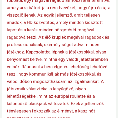
többitől, egy magával ragadó atmoszférát teremtve,
amely arra bátorítja a résztvevőket, hogy újra és újra
visszajöjjenek. Az egyik jellemző, amit teljesen
imádok, a HD közvetítés, amely minden kiosztott
lapot és a kerék minden pörgetését magával
ragadóvá teszi. Az élő krupiék magával ragadóak és
professzionálisak, személyiséget adva minden
játékhoz. Kapcsolatba lépnek a játékosokkal, olyan
benyomást keltve, mintha egy valódi játékteremben
volnék. Ráadásul a beszélgetés lehetőség lehetővé
teszi, hogy kommunikáljak más játékosokkal, és
valós időben megoszthassam az izgalmainkat. A
játszmák választéka is lenyűgöző, olyan
lehetőségekkel, mint az európai roulette és a
különböző blackjack változatok. Ezek a jellemzők
ténylegesen fokozzák az élményt, a kaszinót