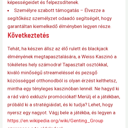
képességeidet és felpezsdítenek.
Személyre szabott támogatás – Élvezze a
segítőkész személyzet odaadó segítségét, hogy
garantáltan kiemelkedő élményben legyen része.
Következtetés
Tehát, ha készen állsz az élő rulett és blackjack
élményének megtapasztalására, a Weiss Kaszinó a
tökéletes hely számodra! Tapasztalt osztókkal,
kiváló minőségű streameléssel és pezsgő
közösséggel otthonodból is olyan érzést kelthetsz,
mintha egy tényleges kaszinóban lennél. Ne hagyd ki
a rád váró exkluzív promóciókat! Merülj el a játékban,
próbáld ki a stratégiáidat, és ki tudja? Lehet, hogy
nyersz egy nagyot. Vágj bele a játékba, és legyen a
https://en.wikipedia.org/wiki/Genting_Group