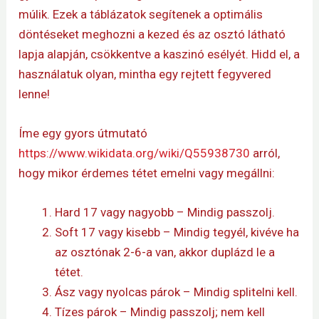
múlik. Ezek a táblázatok segítenek a optimális
döntéseket meghozni a kezed és az osztó látható
lapja alapján, csökkentve a kaszinó esélyét. Hidd el, a
használatuk olyan, mintha egy rejtett fegyvered
lenne!
Íme egy gyors útmutató
https://www.wikidata.org/wiki/Q55938730
arról,
hogy mikor érdemes tétet emelni vagy megállni:
Hard 17 vagy nagyobb – Mindig passzolj.
Soft 17 vagy kisebb – Mindig tegyél, kivéve ha
az osztónak 2-6-a van, akkor duplázd le a
tétet.
Ász vagy nyolcas párok – Mindig splitelni kell.
Tízes párok – Mindig passzolj; nem kell