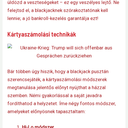
üldözd a veszteségeket – ez egy veszélyes lejtő. Ne
felejtsd el, a blackjacknek szórakoztatónak kell
lennie; a jó bankroll-kezelés garantálja ezt!
Kártyaszámolási technikák
Bár többen úgy hiszik, hogy a blackjack pusztán
szerencsejáték, a kártyaszámolási módszerek
megtanulása jelentős előnyt nyújthat a házzal
szemben. Némi gyakorlással a saját javadra
fordíthatod a helyzetet. Íme négy fontos módszer,
amelyeket előnyösnek tapasztaltam:
Hi-Lo módszer