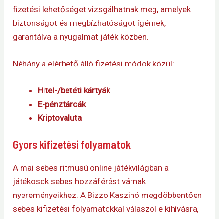
fizetési lehetőséget vizsgálhatnak meg, amelyek
biztonságot és megbízhatóságot ígérnek,
garantálva a nyugalmat játék közben.
Néhány a elérhető álló fizetési módok közül:
Hitel-/betéti kártyák
E-pénztárcák
Kriptovaluta
Gyors kifizetési folyamatok
A mai sebes ritmusú online játékvilágban a
játékosok sebes hozzáférést várnak
nyereményeikhez. A Bizzo Kaszinó megdöbbentően
sebes kifizetési folyamatokkal válaszol e kihívásra,