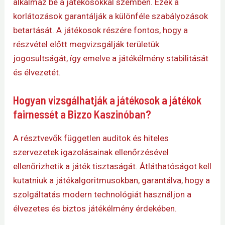
alkalmaz be a játékosokkal szemben. Ezek a
korlátozások garantálják a különféle szabályozások
betartását. A játékosok részére fontos, hogy a
részvétel előtt megvizsgálják területük
jogosultságát, így emelve a játékélmény stabilitását
és élvezetét.
Hogyan vizsgálhatják a játékosok a játékok
fairnessét a Bizzo Kaszinóban?
A résztvevők független auditok és hiteles
szervezetek igazolásainak ellenőrzésével
ellenőrizhetik a játék tisztaságát. Átláthatóságot kell
kutatniuk a játékalgoritmusokban, garantálva, hogy a
szolgáltatás modern technológiát használjon a
élvezetes és biztos játékélmény érdekében.