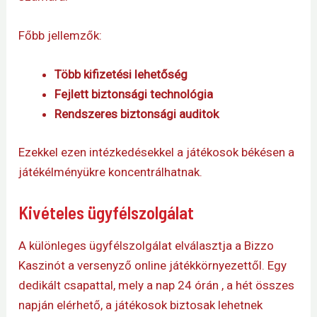
Főbb jellemzők:
Több kifizetési lehetőség
Fejlett biztonsági technológia
Rendszeres biztonsági auditok
Ezekkel ezen intézkedésekkel a játékosok békésen a
játékélményükre koncentrálhatnak.
Kivételes ügyfélszolgálat
A különleges ügyfélszolgálat elválasztja a Bizzo
Kaszinót a versenyző online játékkörnyezettől. Egy
dedikált csapattal, mely a nap 24 órán , a hét összes
napján elérhető, a játékosok biztosak lehetnek