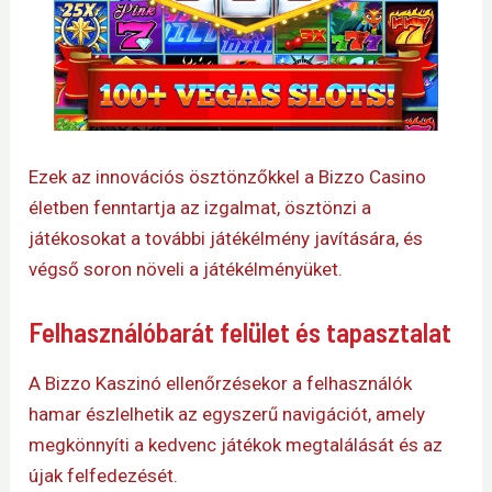
Ezek az innovációs ösztönzőkkel a Bizzo Casino
életben fenntartja az izgalmat, ösztönzi a
játékosokat a további játékélmény javítására, és
végső soron növeli a játékélményüket.
Felhasználóbarát felület és tapasztalat
A Bizzo Kaszinó ellenőrzésekor a felhasználók
hamar észlelhetik az egyszerű navigációt, amely
megkönnyíti a kedvenc játékok megtalálását és az
újak felfedezését.