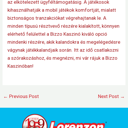
az elkötelezett ügyféltámogatásig. A játékosok
kihasználhatják a mobil játékok komfortját, mialatt
biztonságos tranzakciókat végrehajtanak le. A
minden típusú résztvevő részére kialakított, könnyen
elérhető felülettel a Bizzo Kaszinó kiváló opció
mindenki részére, akik kalandokra és megelégedésre
vágynak játékkalandjaik során. Itt az idő csatlakozni
a szórakozáshoz, és megnézni, mi vár rájuk a Bizzo
Kaszinóban!
←
Previous Post
Next Post
→