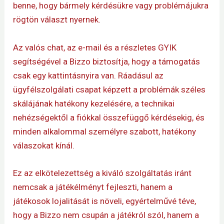
benne, hogy bármely kérdésükre vagy problémájukra
rögtön választ nyernek.
Az valós chat, az e-mail és a részletes GYIK
segítségével a Bizzo biztosítja, hogy a támogatás
csak egy kattintásnyira van. Ráadásul az
ügyfélszolgálati csapat képzett a problémák széles
skálájának hatékony kezelésére, a technikai
nehézségektől a fiókkal összefüggő kérdésekig, és
minden alkalommal személyre szabott, hatékony
válaszokat kínál.
Ez az elkötelezettség a kiváló szolgáltatás iránt
nemcsak a játékélményt fejleszti, hanem a
játékosok lojalitását is növeli, egyértelművé téve,
hogy a Bizzo nem csupán a játékról szól, hanem a