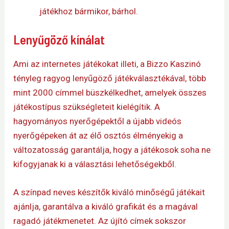
játékhoz bármikor, bárhol.
Lenyűgöző kínálat
Ami az internetes játékokat illeti, a Bizzo Kaszinó
tényleg ragyog lenyűgöző játékválasztékával, több
mint 2000 címmel büszkélkedhet, amelyek összes
játékostípus szükségleteit kielégítik. A
hagyományos nyerőgépektől a újabb videós
nyerőgépeken át az élő osztós élményekig a
változatosság garantálja, hogy a játékosok soha ne
kifogyjanak ki a választási lehetőségekből.
A színpad neves készítők kiváló minőségű játékait
ajánlja, garantálva a kiváló grafikát és a magával
ragadó játékmenetet. Az újító címek sokszor