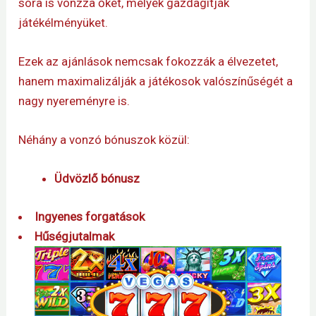
sora is vonzza őket, melyek gazdagítják
játékélményüket.
Ezek az ajánlások nemcsak fokozzák a élvezetet,
hanem maximalizálják a játékosok valószínűségét a
nagy nyereményre is.
Néhány a vonzó bónuszok közül:
Üdvözlő bónusz
Ingyenes forgatások
Hűségjutalmak