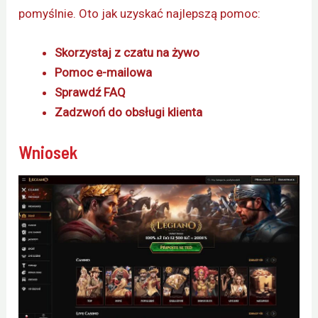
pomyślnie. Oto jak uzyskać najlepszą pomoc:
Skorzystaj z czatu na żywo
Pomoc e-mailowa
Sprawdź FAQ
Zadzwoń do obsługi klienta
Wniosek