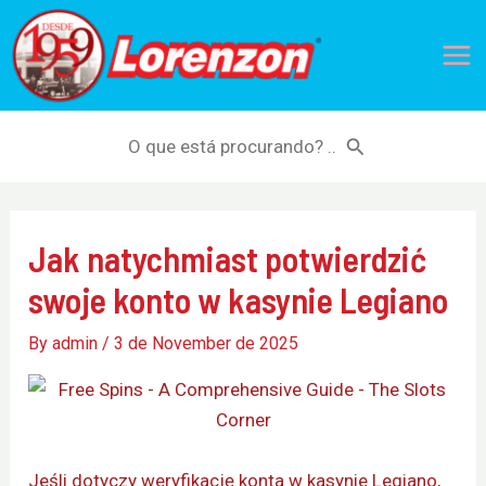
Skip
Mai
to
Me
content
Search
for:
Jak natychmiast potwierdzić
swoje konto w kasynie Legiano
By
admin
/
3 de November de 2025
Jeśli dotyczy weryfikację konta w kasynie Legiano,