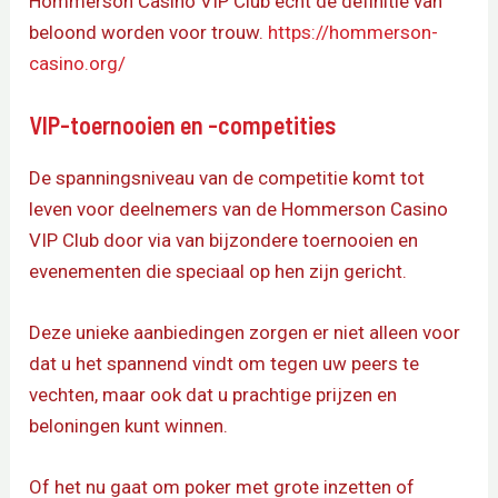
Hommerson Casino VIP Club echt de definitie van
beloond worden voor trouw.
https://hommerson-
casino.org/
VIP-toernooien en -competities
De spanningsniveau van de competitie komt tot
leven voor deelnemers van de Hommerson Casino
VIP Club door via van bijzondere toernooien en
evenementen die speciaal op hen zijn gericht.
Deze unieke aanbiedingen zorgen er niet alleen voor
dat u het spannend vindt om tegen uw peers te
vechten, maar ook dat u prachtige prijzen en
beloningen kunt winnen.
Of het nu gaat om poker met grote inzetten of