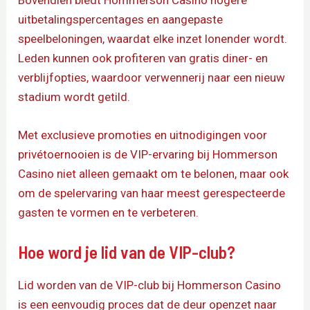
Bovendien biedt Hommerson Casino hogere
uitbetalingspercentages en aangepaste
speelbeloningen, waardat elke inzet lonender wordt.
Leden kunnen ook profiteren van gratis diner- en
verblijfopties, waardoor verwennerij naar een nieuw
stadium wordt getild.
Met exclusieve promoties en uitnodigingen voor
privétoernooien is de VIP-ervaring bij Hommerson
Casino niet alleen gemaakt om te belonen, maar ook
om de spelervaring van haar meest gerespecteerde
gasten te vormen en te verbeteren.
Hoe word je lid van de VIP-club?
Lid worden van de VIP-club bij Hommerson Casino
is een eenvoudig proces dat de deur openzet naar