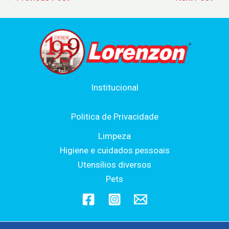
Institucional
Politica de Privacidade
Limpeza
Higiene e cuidados pessoais
Utensílios diversos
Pets