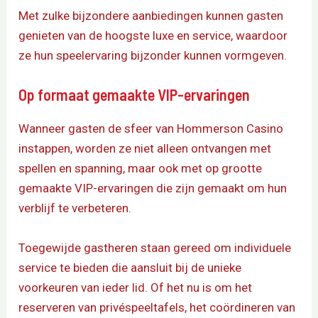
Met zulke bijzondere aanbiedingen kunnen gasten
genieten van de hoogste luxe en service, waardoor
ze hun speelervaring bijzonder kunnen vormgeven.
Op formaat gemaakte VIP-ervaringen
Wanneer gasten de sfeer van Hommerson Casino
instappen, worden ze niet alleen ontvangen met
spellen en spanning, maar ook met op grootte
gemaakte VIP-ervaringen die zijn gemaakt om hun
verblijf te verbeteren.
Toegewijde gastheren staan gereed om individuele
service te bieden die aansluit bij de unieke
voorkeuren van ieder lid. Of het nu is om het
reserveren van privéspeeltafels, het coördineren van