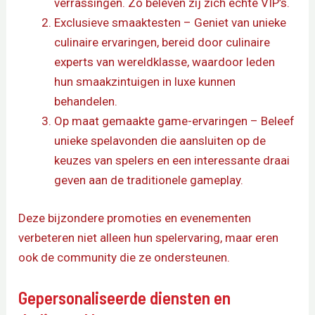
verrassingen. Zo beleven zij zich echte VIP’s.
Exclusieve smaaktesten – Geniet van unieke
culinaire ervaringen, bereid door culinaire
experts van wereldklasse, waardoor leden
hun smaakzintuigen in luxe kunnen
behandelen.
Op maat gemaakte game-ervaringen – Beleef
unieke spelavonden die aansluiten op de
keuzes van spelers en een interessante draai
geven aan de traditionele gameplay.
Deze bijzondere promoties en evenementen
verbeteren niet alleen hun spelervaring, maar eren
ook de community die ze ondersteunen.
Gepersonaliseerde diensten en