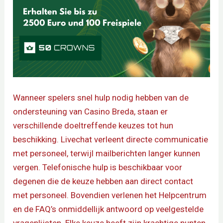
Wanneer spelers snel hulp nodig hebben van de
ondersteuning van Casino Breda, staan er
verschillende doeltreffende keuzes tot hun
beschikking. Livechat verleent directe communicatie
met personeel, terwijl mailberichten langer kunnen
vergen. Telefonische hulp is beschikbaar voor
degenen die de keuze hebben aan direct contact
met personeel. Bovendien verlenen het Helpcentrum
en de FAQ’s onmiddellijk antwoord op veelgestelde