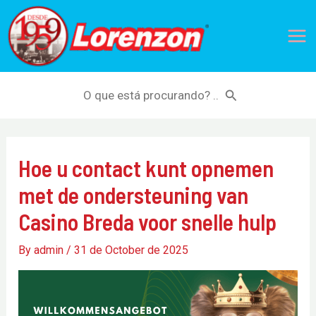
Skip
Mai
to
Me
content
Search
for:
Hoe u contact kunt opnemen
met de ondersteuning van
Casino Breda voor snelle hulp
By
admin
/
31 de October de 2025