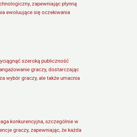
chnologiczny, zapewniając płynną
nia ewoluujące się oczekiwania
zyciągnąć szeroką publiczność
angażowanie graczy, dostarczając
za wybór graczy, ale także umacnia
waga konkurencyjna, szczególnie w
ncje graczy, zapewniając, że każda