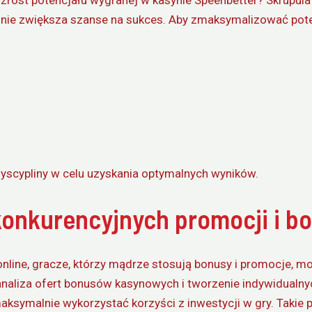
znie zwiększa szanse na sukces. Aby zmaksymalizować pote
yscypliny w celu uzyskania optymalnych wyników.
konkurencyjnych promocji i 
line, gracze, którzy mądrze stosują bonusy i promocje, m
analiza ofert bonusów kasynowych i tworzenie indywidualny
ymalnie wykorzystać korzyści z inwestycji w gry. Takie p