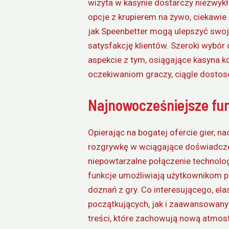
wizyta w kasynie dostarczy niezwykł
opcje z krupierem na żywo, ciekawie 
jak Speenbetter mogą ulepszyć swoj
satysfakcję klientów. Szeroki wybór
aspekcie z tym, osiągające kasyna k
oczekiwaniom graczy, ciągle dosto
Najnowocześniejsze fun
Opierając na bogatej ofercie gier, n
rozgrywkę w wciągające doświadczen
niepowtarzalne połączenie technolog
funkcje umożliwiają użytkownikom p
doznań z gry. Co interesującego, e
początkujących, jak i zaawansowanyc
treści, które zachowują nową atmosf