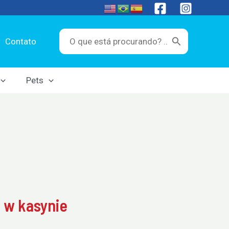
Search
Contato
for:
Pets
ą w kasynie