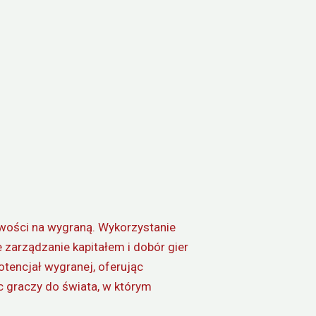
iwości na wygraną. Wykorzystanie
zarządzanie kapitałem i dobór gier
tencjał wygranej, oferując
c graczy do świata, w którym