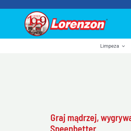
Skip
to
content
Limpeza
Graj mądrzej, wygrywaj
Speenbetter