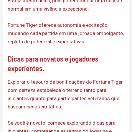
Esteja atento neles, pois podem mudar uma sessão
normal em uma vivência excepcional.
Fortune Tiger oferece autonomia e excitação,
mudando cada partida em uma jornada empolgante,
repleta de potencial e expectativas.
Dicas para novatos e jogadores
experientes.
Explorar o tesouro de bonificações do Fortune Tiger
com certeza estabelece o terreno tanto para
iniciantes quanto para participantes veteranos que
buscam benefício tática.
Se você é novato, comece explorando dicas para
iniciantes: compreenda as regras do jogatina e