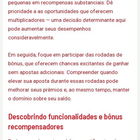
pequenas em recompensas substanciais. Dê
prioridade a as oportunidades que oferecem
multiplicadores — uma decisão determinante aqui
pode aumentar seus desempenhos
consideravelmente.
Em seguida, foque em participar das rodadas de
bônus, que oferecem chances excitantes de ganhar
sem apostas adicionais. Compreender quando
elevar sua aposta durante essas rodadas pode
melhorar seus prêmios e, ao mesmo tempo, manter
o domínio sobre seu saldo.
Descobrindo funcionalidades e bônus
recompensadores