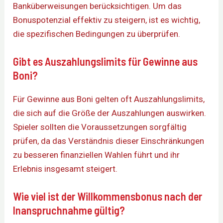
Banküberweisungen berücksichtigen. Um das
Bonuspotenzial effektiv zu steigern, ist es wichtig,
die spezifischen Bedingungen zu überprüfen.
Gibt es Auszahlungslimits für Gewinne aus
Boni?
Für Gewinne aus Boni gelten oft Auszahlungslimits,
die sich auf die Größe der Auszahlungen auswirken.
Spieler sollten die Voraussetzungen sorgfältig
prüfen, da das Verständnis dieser Einschränkungen
zu besseren finanziellen Wahlen führt und ihr
Erlebnis insgesamt steigert.
Wie viel ist der Willkommensbonus nach der
Inanspruchnahme gültig?