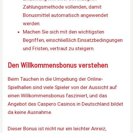
Zahlungsmethode vollenden, damit
Bonusmittel automatisch angewendet
werden.
Machen Sie sich mit den wichtigsten
Begriffen, einschließlich Einsatzbedingungen
und Fristen, vertraut zu steigern.
Den Willkommensbonus verstehen
Beim Tauchen in die Umgebung der Online-
Spielhallen sind viele Spieler von der Aussicht auf
einen Willkommensbonus fasziniert, und das
Angebot des Caspero Casinos in Deutschland bildet
da keine Ausnahme.
Dieser Bonus ist nicht nur ein leichter Anreiz,