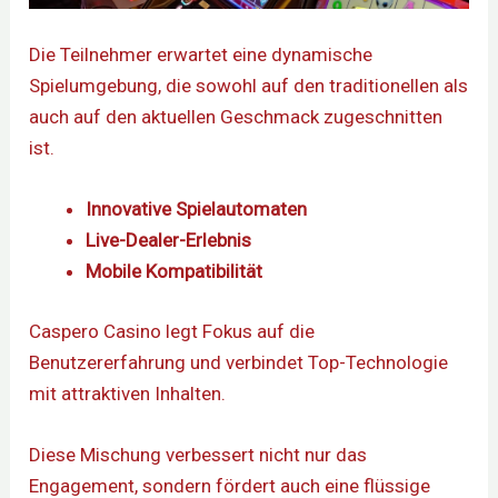
Die Teilnehmer erwartet eine dynamische
Spielumgebung, die sowohl auf den traditionellen als
auch auf den aktuellen Geschmack zugeschnitten
ist.
Innovative Spielautomaten
Live-Dealer-Erlebnis
Mobile Kompatibilität
Caspero Casino legt Fokus auf die
Benutzererfahrung und verbindet Top-Technologie
mit attraktiven Inhalten.
Diese Mischung verbessert nicht nur das
Engagement, sondern fördert auch eine flüssige