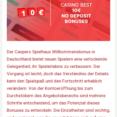
Der Caspero Spielhaus Willkommensbonus in
Deutschland bietet neuen Spielern eine verlockende
Gelegenheit, ihr Spielerlebnis zu verbessern. Der
Vorgang ist leicht, doch das Verständnis der Details
kann den Spielspaß und den Fortschritt erheblich
verändern. Von der Kontoeröffnung bis zum
Durchstöbern des Angebotsbereichs sind mehrere
Schritte entscheidend, um das Potenzial dieses
Bonuses zu entwickeln. Die Einzelheiten sind wichtig,