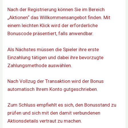
Nach der Registrierung können Sie im Bereich
„Aktionen“ das Willkommensangebot finden. Mit
einem leichten Klick wird der erforderliche
Bonuscode präsentiert, falls anwendbar.
Als Nächstes müssen die Spieler ihre erste
Einzahlung tätigen und dabei ihre bevorzugte
Zahlungsmethode auswählen.
Nach Vollzug der Transaktion wird der Bonus
automatisch Ihrem Konto gutgeschrieben.
Zum Schluss empfiehlt es sich, den Bonusstand zu
prüfen und sich mit den damit verbundenen
Aktionsdetails vertraut zu machen.