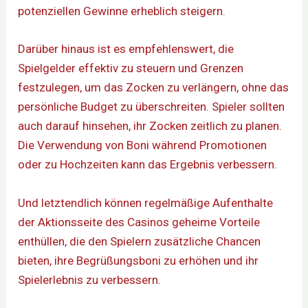
potenziellen Gewinne erheblich steigern.
Darüber hinaus ist es empfehlenswert, die
Spielgelder effektiv zu steuern und Grenzen
festzulegen, um das Zocken zu verlängern, ohne das
persönliche Budget zu überschreiten. Spieler sollten
auch darauf hinsehen, ihr Zocken zeitlich zu planen.
Die Verwendung von Boni während Promotionen
oder zu Hochzeiten kann das Ergebnis verbessern.
Und letztendlich können regelmäßige Aufenthalte
der Aktionsseite des Casinos geheime Vorteile
enthüllen, die den Spielern zusätzliche Chancen
bieten, ihre Begrüßungsboni zu erhöhen und ihr
Spielerlebnis zu verbessern.