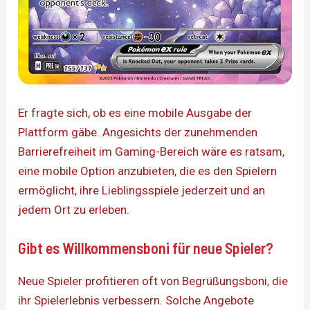
Er fragte sich, ob es eine mobile Ausgabe der
Plattform gäbe. Angesichts der zunehmenden
Barrierefreiheit im Gaming-Bereich wäre es ratsam,
eine mobile Option anzubieten, die es den Spielern
ermöglicht, ihre Lieblingsspiele jederzeit und an
jedem Ort zu erleben.
Gibt es Willkommensboni für neue Spieler?
Neue Spieler profitieren oft von Begrüßungsboni, die
ihr Spielerlebnis verbessern. Solche Angebote