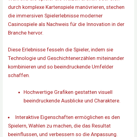
durch komplexe Kartenspiele manövrieren, stechen
die immersiven Spielerlebnisse moderner
Casinospiele als Nachweis für die Innovation in der
Branche hervor.
Diese Erlebnisse fesseln die Spieler, indem sie
Technologie und Geschichtenerzählen miteinander
kombinieren und so beeindruckende Umfelder
schaffen.
Hochwertige Grafiken gestatten visuell
beeindruckende Ausblicke und Charaktere.
Interaktive Eigenschaften ermöglichen es den
Spielern, Wahlen zu machen, die das Resultat
beeinflussen, und verbessern so die Anpassung.