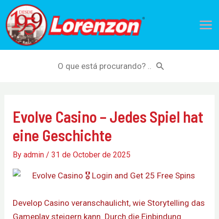
Skip
Mai
to
Me
content
Search
for:
Evolve Casino – Jedes Spiel hat
eine Geschichte
By
admin
/
31 de October de 2025
Develop Casino veranschaulicht, wie Storytelling das
Gameplay steigern kann. Durch die Einbindung