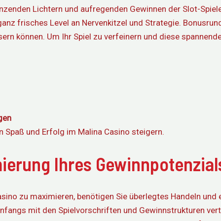
nzenden Lichtern und aufregenden Gewinnen der Slot-Spiele 
ganz frisches Level an Nervenkitzel und Strategie. Bonusrun
essern können. Um Ihr Spiel zu verfeinern und diese spannend
gen
 Spaß und Erfolg im Malina Casino steigern.
ierung Ihres Gewinnpotenzial
asino zu maximieren, benötigen Sie überlegtes Handeln und
anfangs mit den Spielvorschriften und Gewinnstrukturen ver