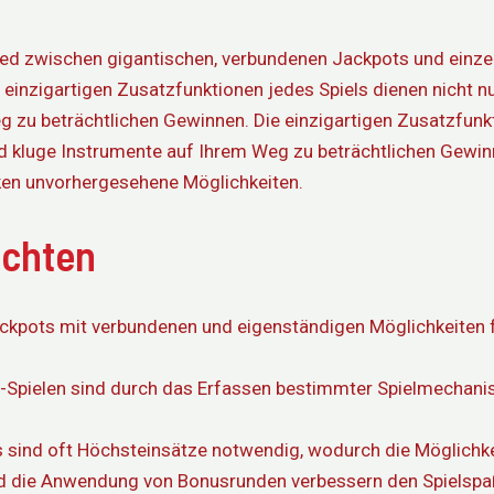
hied zwischen gigantischen, verbundenen Jackpots und einz
 einzigartigen Zusatzfunktionen jedes Spiels dienen nicht 
 zu beträchtlichen Gewinnen. Die einzigartigen Zusatzfunkt
d kluge Instrumente auf Ihrem Weg zu beträchtlichen Gewin
ken unvorhergesehene Möglichkeiten.
ichten
ackpots mit verbundenen und eigenständigen Möglichkeiten f
o-Spielen sind durch das Erfassen bestimmter Spielmechan
s sind oft Höchsteinsätze notwendig, wodurch die Möglichk
nd die Anwendung von Bonusrunden verbessern den Spielspaß