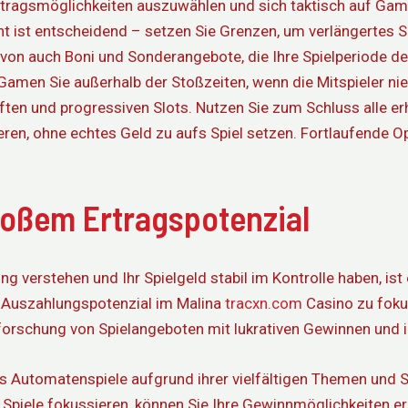
Ertragsmöglichkeiten auszuwählen und sich taktisch auf G
 ist entscheidend – setzen Sie Grenzen, um verlängertes S
von auch Boni und Sonderangebote, die Ihre Spielperiode deu
men Sie außerhalb der Stoßzeiten, wenn die Mitspieler nied
ten und progressiven Slots. Nutzen Sie zum Schluss alle er
en, ohne echtes Geld zu aufs Spiel setzen. Fortlaufende Op
roßem Ertragspotenzial
ng verstehen und Ihr Spielgeld stabil im Kontrolle haben, ist
 Auszahlungspotenzial im Malina
tracxn.com
Casino zu foku
rforschung von Spielangeboten mit lukrativen Gewinnen und
s Automatenspiele aufgrund ihrer vielfältigen Themen und S
Spiele fokussieren, können Sie Ihre Gewinnmöglichkeiten e