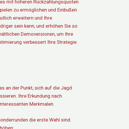
ames mit höheren Rückzahlungsquoten
pielen zu ermöglichen und Einbußen
tlich erweitern und Ihre
riger sein kann, und erhöhen Sie so
hältlichen Demoversionen, um Ihre
timierung verbessert Ihre Strategie
 es an der Punkt, sich auf die Jagd
ssieren. Ihre Erkundung nach
 interessanten Merkmalen.
onderrunden die erste Wahl sind.
rhöhen: