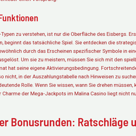
Funktionen
ypen zu verstehen, ist nur die Oberfläche des Eisbergs. Ers
 beginnt das tatsächliche Spiel. Sie entdecken die strategis
öhnlich durch das Erscheinen spezifischer Symbole in ein
sgelöst. Um sie zu meistern, müssen Sie sich mit den spi
at hat seine eigene Aktivierungsbedingung. Fortschreitend
so nicht, in der Auszahlungstabelle nach Hinweisen zu such
deutende Rolle. Wenn Sie wissen, wann Sie drehen müssen, 
 Charme der Mega-Jackpots im Malina Casino liegt nicht nu
der Bonusrunden: Ratschläge u