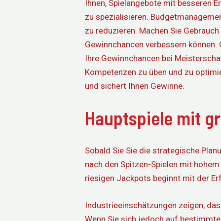
Ihnen, Spielangebote mit besseren 
zu spezialisieren. Budgetmanagement
zu reduzieren. Machen Sie Gebrauch 
Gewinnchancen verbessern können. Ga
Ihre Gewinnchancen bei Meisterschaf
Kompetenzen zu üben und zu optimier
und sichert Ihnen Gewinne.
Hauptspiele mit g
Sobald Sie Sie die strategische Planu
nach den Spitzen-Spielen mit hohem
riesigen Jackpots beginnt mit der E
Industrieeinschätzungen zeigen, das
Wenn Sie sich jedoch auf bestimmte 