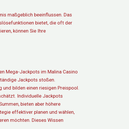
bnis maßgeblich beeinflussen. Das
lösefunktionen bietet, die oft der
eren, können Sie Ihre
ichen Mega-Jackpots im Malina Casino
ständige Jackpots stoßen.
nd bilden einen riesigen Preispool.
chätzt. Individuelle Jackpots
n Summen, bieten aber höhere
egie effektiver planen und wählen,
ieren möchten. Dieses Wissen