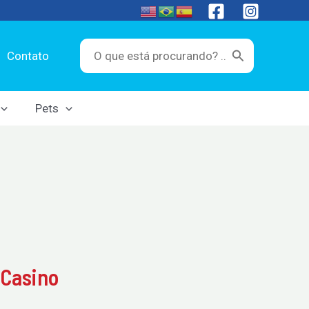
Search
Contato
for:
Pets
 Casino