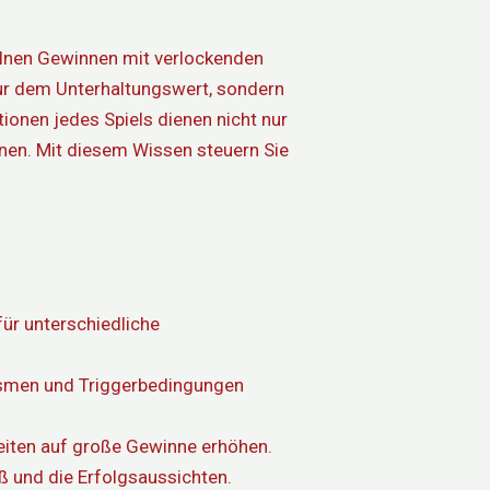
elnen Gewinnen mit verlockenden
nur dem Unterhaltungswert, sondern
ionen jedes Spiels dienen nicht nur
nen. Mit diesem Wissen steuern Sie
ür unterschiedliche
ismen und Triggerbedingungen
eiten auf große Gewinne erhöhen.
 und die Erfolgsaussichten.