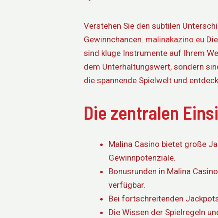
Verstehen Sie den subtilen Untersc
Gewinnchancen.
malinakazino.eu
Die
sind kluge Instrumente auf Ihrem Weg
dem Unterhaltungswert, sondern sin
die spannende Spielwelt und entdec
Die zentralen Eins
Malina Casino bietet große J
Gewinnpotenziale.
Bonusrunden in Malina Casin
verfügbar.
Bei fortschreitenden Jackpot
Die Wissen der Spielregeln u