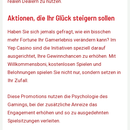
realen Dealern zu nutzen.
Aktionen, die Ihr Glück steigern sollen
Haben Sie sich jemals gefragt, wie ein bisschen
mehr Fortune Ihr Gamerlebnis verändern kann? Im
Yep Casino sind die Initiativen speziell darauf
ausgerichtet, Ihre Gewinnchancen zu erhöhen. Mit
Willkommensboni, kostenlosen Spielen und
Belohnungen spielen Sie nicht nur, sondern setzen in
Ihr Zufall.
Diese Promotions nutzen die Psychologie des
Gamings, bei der zusätzliche Anreize das
Engagement erhöhen und so zu ausgedehnten
Spielsitzungen verleiten.