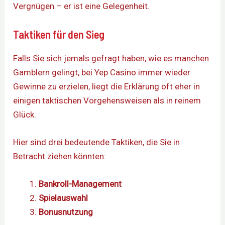
Vergnügen – er ist eine Gelegenheit.
Taktiken für den Sieg
Falls Sie sich jemals gefragt haben, wie es manchen
Gamblern gelingt, bei Yep Casino immer wieder
Gewinne zu erzielen, liegt die Erklärung oft eher in
einigen taktischen Vorgehensweisen als in reinem
Glück.
Hier sind drei bedeutende Taktiken, die Sie in
Betracht ziehen könnten:
Bankroll-Management
Spielauswahl
Bonusnutzung