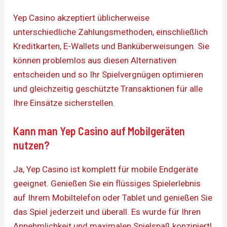
Yep Casino akzeptiert üblicherweise
unterschiedliche Zahlungsmethoden, einschließlich
Kreditkarten, E-Wallets und Banküberweisungen. Sie
können problemlos aus diesen Alternativen
entscheiden und so Ihr Spielvergnügen optimieren
und gleichzeitig geschützte Transaktionen für alle
Ihre Einsätze sicherstellen.
Kann man Yep Casino auf Mobilgeräten
nutzen?
Ja, Yep Casino ist komplett für mobile Endgeräte
geeignet. Genießen Sie ein flüssiges Spielerlebnis
auf Ihrem Mobiltelefon oder Tablet und genießen Sie
das Spiel jederzeit und überall. Es wurde für Ihren
Annehmlichkeit und maximalen Spielspaß konzipiert!