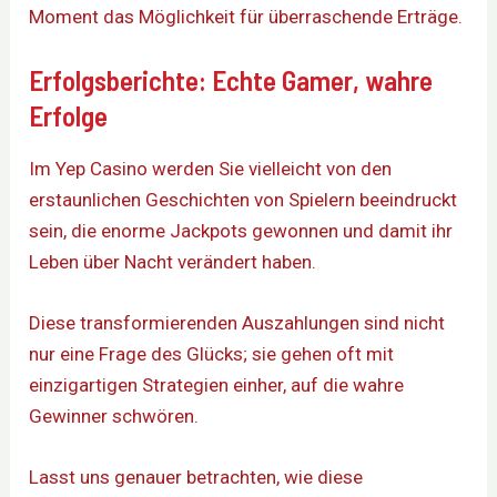
Moment das Möglichkeit für überraschende Erträge.
Erfolgsberichte: Echte Gamer, wahre
Erfolge
Im Yep Casino werden Sie vielleicht von den
erstaunlichen Geschichten von Spielern beeindruckt
sein, die enorme Jackpots gewonnen und damit ihr
Leben über Nacht verändert haben.
Diese transformierenden Auszahlungen sind nicht
nur eine Frage des Glücks; sie gehen oft mit
einzigartigen Strategien einher, auf die wahre
Gewinner schwören.
Lasst uns genauer betrachten, wie diese