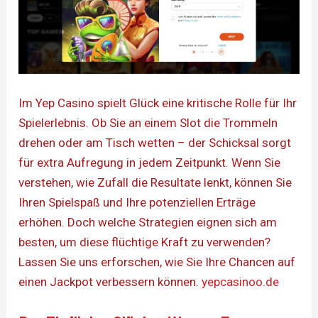
Im Yep Casino spielt Glück eine kritische Rolle für Ihr
Spielerlebnis. Ob Sie an einem Slot die Trommeln
drehen oder am Tisch wetten – der Schicksal sorgt
für extra Aufregung in jedem Zeitpunkt. Wenn Sie
verstehen, wie Zufall die Resultate lenkt, können Sie
Ihren Spielspaß und Ihre potenziellen Erträge
erhöhen. Doch welche Strategien eignen sich am
besten, um diese flüchtige Kraft zu verwenden?
Lassen Sie uns erforschen, wie Sie Ihre Chancen auf
einen Jackpot verbessern können.
yepcasinoo.de