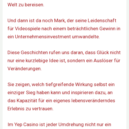
Welt zu bereisen.
Und dann ist da noch Mark, der seine Leidenschaft
für Videospiele nach einem beträchtlichen Gewinn in
ein Unternehmensinvestment umwandelte.
Diese Geschichten rufen uns daran, dass Glück nicht
nur eine kurzlebige Idee ist, sondern ein Auslöser für
Veränderungen.
Sie zeigen, welch tiefgreifende Wirkung selbst ein
einziger Sieg haben kann und inspirieren dazu, an
das Kapazität für ein eigenes lebensveränderndes
Erlebnis zu vertrauen.
Im Yep Casino ist jeder Umdrehung nicht nur ein