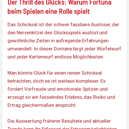
Der Thrill des Glücks: Warum Fortuna
beim Spielen eine Rolle spielt
Das Schicksal ist der schwer fassbare Auslöser, der
den Nervenkitzel des Glücksspiels auslöst und
gewöhnliche Zeiten in aufregende Erfahrungen
umwandelt. In dieser Domäne birgt jeder Würfelwurf
und jeder Kartenwurf endlose Möglichkeiten.
Man könnte Glück für einen reinen Schicksal
betrachten, doch es ist weitaus komplexer. Es
fördert Vorfreude und emotionale Spitzen und
erzeugt so ein fesselndes Erlebnis, das Risiko und
Ertrag gleichermaßen anspricht.
Die Auswertung früherer Resultate und aktueller
Trends kann Ihr Erfassen der Ertragsmöglichkeiten