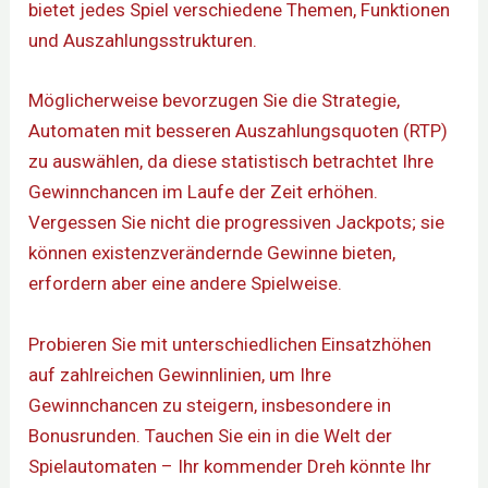
bietet jedes Spiel verschiedene Themen, Funktionen
und Auszahlungsstrukturen.
Möglicherweise bevorzugen Sie die Strategie,
Automaten mit besseren Auszahlungsquoten (RTP)
zu auswählen, da diese statistisch betrachtet Ihre
Gewinnchancen im Laufe der Zeit erhöhen.
Vergessen Sie nicht die progressiven Jackpots; sie
können existenzverändernde Gewinne bieten,
erfordern aber eine andere Spielweise.
Probieren Sie mit unterschiedlichen Einsatzhöhen
auf zahlreichen Gewinnlinien, um Ihre
Gewinnchancen zu steigern, insbesondere in
Bonusrunden. Tauchen Sie ein in die Welt der
Spielautomaten – Ihr kommender Dreh könnte Ihr