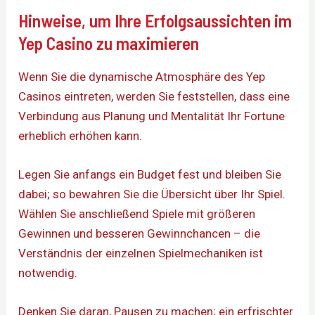
Hinweise, um Ihre Erfolgsaussichten im
Yep Casino zu maximieren
Wenn Sie die dynamische Atmosphäre des Yep
Casinos eintreten, werden Sie feststellen, dass eine
Verbindung aus Planung und Mentalität Ihr Fortune
erheblich erhöhen kann.
Legen Sie anfangs ein Budget fest und bleiben Sie
dabei; so bewahren Sie die Übersicht über Ihr Spiel.
Wählen Sie anschließend Spiele mit größeren
Gewinnen und besseren Gewinnchancen – die
Verständnis der einzelnen Spielmechaniken ist
notwendig.
Denken Sie daran, Pausen zu machen; ein erfrischter