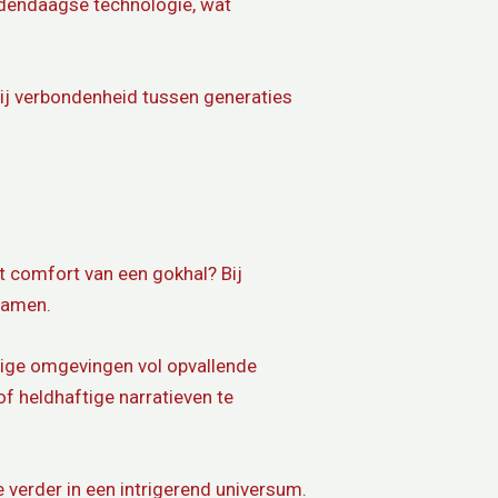
hedendaagse technologie, wat
bij verbondenheid tussen generaties
t comfort van een gokhal? Bij
gamen.
dige omgevingen vol opvallende
of heldhaftige narratieven te
 verder in een intrigerend universum.