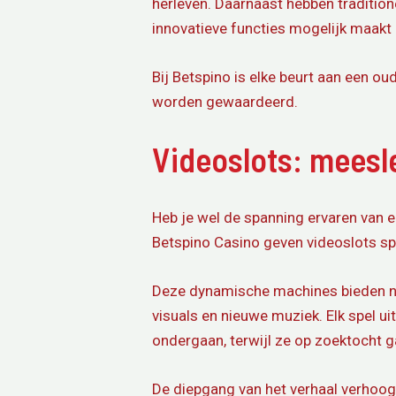
herleven. Daarnaast hebben traditio
innovatieve functies mogelijk maakt
Bij Betspino is elke beurt aan een 
worden gewaardeerd.
Videoslots: meesl
Heb je wel de spanning ervaren van e
Betspino Casino geven videoslots sp
Deze dynamische machines bieden nie
visuals en nieuwe muziek. Elk spel ui
ondergaan, terwijl ze op zoektocht g
De diepgang van het verhaal verhoogt