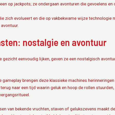
lleen op jackpots; ze ondergaan avonturen die gevoelens en c
 die zich evolueert en die op vakbekwame wijze technologie 
 avontuur.
asten: nostalgie en avontuur
gezicht eenvoudig lijken, geven ze een nostalgisch avontuur
e gameplay brengen deze klassieke machines herinneringen 
s terug naar een tijd waarin geluk en hoop de rollen stuurden,
vergangsritueel.
atsen van bekende vruchten, staven of gelukszevens maakt d