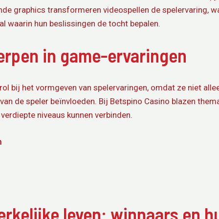
de graphics transformeren videospellen de spelervaring, wa
l waarin hun beslissingen de tocht bepalen.
erpen in game-ervaringen
rol bij het vormgeven van spelervaringen, omdat ze niet al
van de speler beïnvloeden. Bij Betspino Casino blazen them
op verdiepte niveaus kunnen verbinden.
n
erkelijke leven: winnaars en h