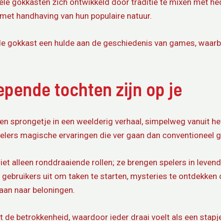
nele gokkasten zich ontwikkeld door traditie te mixen met 
 met handhaving van hun populaire natuur.
oude gokkast een hulde aan de geschiedenis van games, waar
epende tochten zijn op je
en sprongetje in een weelderig verhaal, simpelweg vanuit he
elers magische ervaringen die ver gaan dan conventioneel 
t alleen ronddraaiende rollen; ze brengen spelers in leven
t gebruikers uit om taken te starten, mysteries te ontdekken 
aan naar beloningen.
 de betrokkenheid, waardoor ieder draai voelt als een stapje