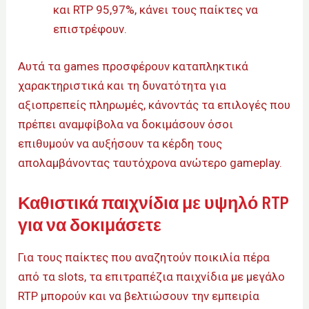
και RTP 95,97%, κάνει τους παίκτες να
επιστρέφουν.
Αυτά τα games προσφέρουν καταπληκτικά
χαρακτηριστικά και τη δυνατότητα για
αξιοπρεπείς πληρωμές, κάνοντάς τα επιλογές που
πρέπει αναμφίβολα να δοκιμάσουν όσοι
επιθυμούν να αυξήσουν τα κέρδη τους
απολαμβάνοντας ταυτόχρονα ανώτερο gameplay.
Καθιστικά παιχνίδια με υψηλό RTP
για να δοκιμάσετε
Για τους παίκτες που αναζητούν ποικιλία πέρα
από τα slots, τα επιτραπέζια παιχνίδια με μεγάλο
RTP μπορούν και να βελτιώσουν την εμπειρία