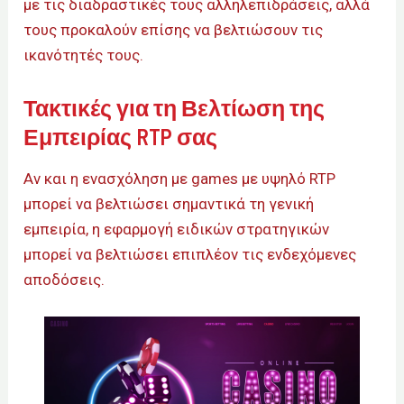
με τις διαδραστικές τους αλληλεπιδράσεις, αλλά
τους προκαλούν επίσης να βελτιώσουν τις
ικανότητές τους.
Τακτικές για τη Βελτίωση της
Εμπειρίας RTP σας
Αν και η ενασχόληση με games με υψηλό RTP
μπορεί να βελτιώσει σημαντικά τη γενική
εμπειρία, η εφαρμογή ειδικών στρατηγικών
μπορεί να βελτιώσει επιπλέον τις ενδεχόμενες
αποδόσεις.