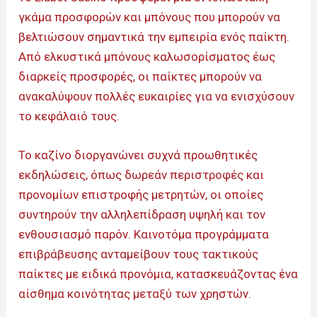
γκάμα προσφορών και μπόνους που μπορούν να
βελτιώσουν σημαντικά την εμπειρία ενός παίκτη.
Από ελκυστικά μπόνους καλωσορίσματος έως
διαρκείς προσφορές, οι παίκτες μπορούν να
ανακαλύψουν πολλές ευκαιρίες για να ενισχύσουν
το κεφάλαιό τους.
Το καζίνο διοργανώνει συχνά προωθητικές
εκδηλώσεις, όπως δωρεάν περιστροφές και
προνομίων επιστροφής μετρητών, οι οποίες
συντηρούν την αλληλεπίδραση υψηλή και τον
ενθουσιασμό παρόν. Καινοτόμα προγράμματα
επιβράβευσης ανταμείβουν τους τακτικούς
παίκτες με ειδικά προνόμια, κατασκευάζοντας ένα
αίσθημα κοινότητας μεταξύ των χρηστών.