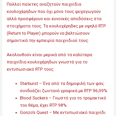
Πολλοί παίκτες αναζητούν παιχνίδια
κουλοχέρηδων που όχι μόνο τους ψυχαγωγούν
αλλά προσφέρουν και ευνοϊκές αποδόσεις στα
στοιχήματα τους. Τα κουλοχέρηδες με υψηλό RTP
(Return to Player) μπορούν να βελτιώσουν
σημαντικά την εμπειρία παιχνιδιού τους.
Ακολουθούν είναι μερικά από τα καλύτερα
παιχνίδια κουλοχέρηδων γνωστά για το
εντυπωσιακό RTP τους:
Starburst – Ένα από τα δημοφιλή των φαν,
συνδυάζει ζωντανά γραφικά με RTP 96,09%.
Blood Suckers – Γνωστό για το τρομακτικό
του θέμα, έχει RTP 98%.
Gonzo’s Quest – Με εντυπωσιακό παιχνίδι