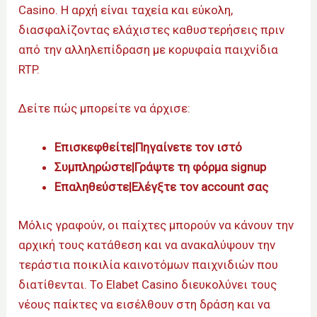
Casino. Η αρχή είναι ταχεία και εύκολη,
διασφαλίζοντας ελάχιστες καθυστερήσεις πριν
από την αλληλεπίδραση με κορυφαία παιχνίδια
RTP.
Δείτε πώς μπορείτε να άρχισε:
Επισκεφθείτε|Πηγαίνετε τον ιστό
Συμπληρώστε|Γράψτε τη φόρμα signup
Επαληθεύστε|Ελέγξτε τον account σας
Μόλις γραφούν, οι παίχτες μπορούν να κάνουν την
αρχική τους κατάθεση και να ανακαλύψουν την
τεράστια ποικιλία καινοτόμων παιχνιδιών που
διατίθενται. Το Elabet Casino διευκολύνει τους
νέους παίκτες να εισέλθουν στη δράση και να