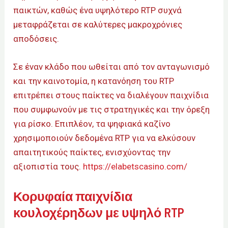
παικτών, καθώς ένα υψηλότερο RTP συχνά
μεταφράζεται σε καλύτερες μακροχρόνιες
αποδόσεις.
Σε έναν κλάδο που ωθείται από τον ανταγωνισμό
και την καινοτομία, η κατανόηση του RTP
επιτρέπει στους παίκτες να διαλέγουν παιχνίδια
που συμφωνούν με τις στρατηγικές και την όρεξη
για ρίσκο. Επιπλέον, τα ψηφιακά καζίνο
χρησιμοποιούν δεδομένα RTP για να ελκύσουν
απαιτητικούς παίκτες, ενισχύοντας την
αξιοπιστία τους.
https://elabetscasino.com/
Κορυφαία παιχνίδια
κουλοχέρηδων με υψηλό RTP