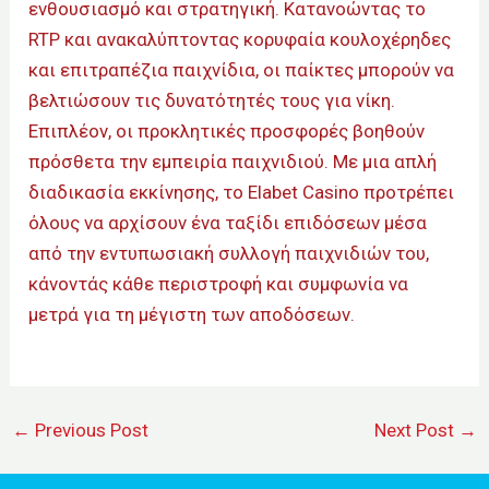
ενθουσιασμό και στρατηγική. Κατανοώντας το
RTP και ανακαλύπτοντας κορυφαία κουλοχέρηδες
και επιτραπέζια παιχνίδια, οι παίκτες μπορούν να
βελτιώσουν τις δυνατότητές τους για νίκη.
Επιπλέον, οι προκλητικές προσφορές βοηθούν
πρόσθετα την εμπειρία παιχνιδιού. Με μια απλή
διαδικασία εκκίνησης, το Elabet Casino προτρέπει
όλους να αρχίσουν ένα ταξίδι επιδόσεων μέσα
από την εντυπωσιακή συλλογή παιχνιδιών του,
κάνοντάς κάθε περιστροφή και συμφωνία να
μετρά για τη μέγιστη των αποδόσεων.
←
Previous Post
Next Post
→