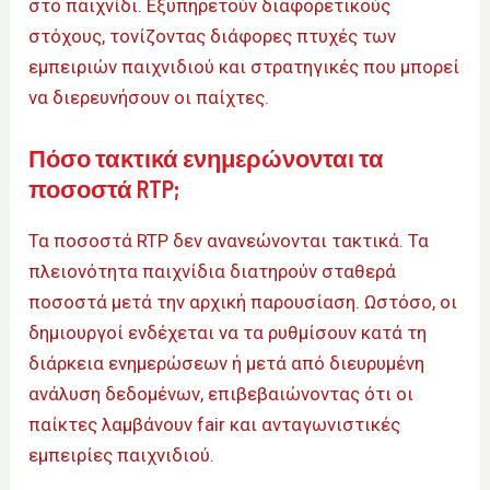
στο παιχνίδι. Εξυπηρετούν διαφορετικούς
στόχους, τονίζοντας διάφορες πτυχές των
εμπειριών παιχνιδιού και στρατηγικές που μπορεί
να διερευνήσουν οι παίχτες.
Πόσο τακτικά ενημερώνονται τα
ποσοστά RTP;
Τα ποσοστά RTP δεν ανανεώνονται τακτικά. Τα
πλειονότητα παιχνίδια διατηρούν σταθερά
ποσοστά μετά την αρχική παρουσίαση. Ωστόσο, οι
δημιουργοί ενδέχεται να τα ρυθμίσουν κατά τη
διάρκεια ενημερώσεων ή μετά από διευρυμένη
ανάλυση δεδομένων, επιβεβαιώνοντας ότι οι
παίκτες λαμβάνουν fair και ανταγωνιστικές
εμπειρίες παιχνιδιού.