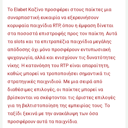
Το Elabet Καζίνο προσφέρει στους παίκτες μια
συναρπαστική ευκαιρία να εξερευνήσουν
κορυφαία παιχνίδια RTP, όπου η έμφαση δίνεται
στα ποσοστά επιστροφής προς τον παίκτη. Αυτά
τα slots και τα επιτραπέζια παιχνίδια μεγάλης
απόδοσης όχι μόνο προσφέρουν εντυπωσιακή
ψυχαγωγία, αλλά και ενισχύουν τις δυνατότητες
νίκης. Η κατανόηση του RTP είναι απαραίτητη,
καθώς μπορεί να τροποποιήσει σημαντικά τις
στρατηγικές παιχνιδιού. Με μια σειρά από
διαθέσιμες επιλογές, οι παίκτες μπορεί να
βρίσκονται να σκέφτονται τις άριστες επιλογές
για τη βελτιστοποίηση της εμπειρίας τους. Το
ταξίδι ξεκινά με την ανακάλυψη των όσα
προσφέρουν αυτά τα παιχνίδια.