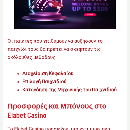
Οι παίκτες που επιθυμούν να αυξήσουν το
παιχνίδι τους θα πρέπει να σκεφτούν τις
ακόλουθες μεθόδους:
Διαχείριση Κεφαλαίου
Επιλογή Παιχνιδιού
Κατανόηση της Μηχανικής του Παιχνιδιού
Προσφορές και Μπόνους στο
Elabet Casino
Το Elabet Casino προσφέρει μια εντυπωσιακή