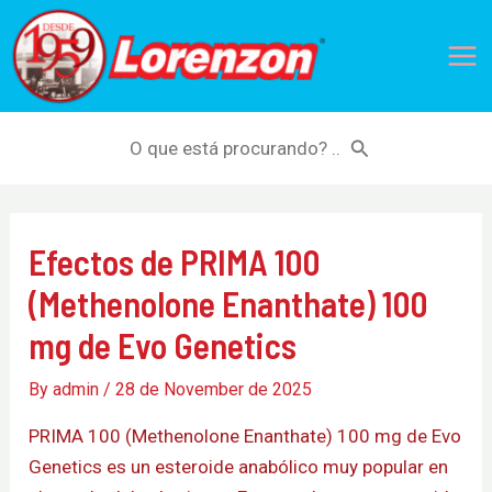
Skip
Mai
to
Me
content
Search
for:
Efectos de PRIMA 100
(Methenolone Enanthate) 100
mg de Evo Genetics
By
admin
/
28 de November de 2025
PRIMA 100 (Methenolone Enanthate) 100 mg de Evo
Genetics es un esteroide anabólico muy popular en