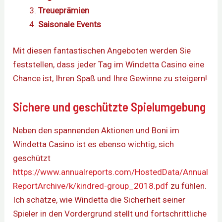
Treueprämien
Saisonale Events
Mit diesen fantastischen Angeboten werden Sie
feststellen, dass jeder Tag im Windetta Casino eine
Chance ist, Ihren Spaß und Ihre Gewinne zu steigern!
Sichere und geschützte Spielumgebung
Neben den spannenden Aktionen und Boni im
Windetta Casino ist es ebenso wichtig, sich
geschützt
https://www.annualreports.com/HostedData/Annual
ReportArchive/k/kindred-group_2018.pdf
zu fühlen.
Ich schätze, wie Windetta die Sicherheit seiner
Spieler in den Vordergrund stellt und fortschrittliche