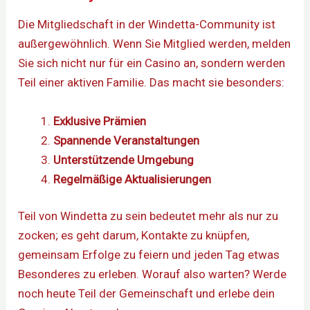
Die Mitgliedschaft in der Windetta-Community ist
außergewöhnlich. Wenn Sie Mitglied werden, melden
Sie sich nicht nur für ein Casino an, sondern werden
Teil einer aktiven Familie. Das macht sie besonders:
Exklusive Prämien
Spannende Veranstaltungen
Unterstützende Umgebung
Regelmäßige Aktualisierungen
Teil von Windetta zu sein bedeutet mehr als nur zu
zocken; es geht darum, Kontakte zu knüpfen,
gemeinsam Erfolge zu feiern und jeden Tag etwas
Besonderes zu erleben. Worauf also warten? Werde
noch heute Teil der Gemeinschaft und erlebe dein