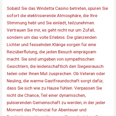
Sobald Sie das Windetta Casino betreten, spüren Sie
sofort die elektrisierende Atmosphäre, die Ihre
Stimmung hebt und Sie einlädt, teilzunehmen.
Vertrauen Sie mir, es geht nicht nur um Zufall,
sondern um das volle Erlebnis. Die glänzenden
Lichter und fesselnden Klänge sorgen für eine
Reizüberflutung, die jeden Besuch einprägsam
macht. Sie sind umgeben von sympathischen
Gesichtern, die leidenschaftlich den Siegesrausch
teilen oder Ihnen Mut zusprechen. Ob Veteran oder
Neuling, die warme Gastfreundschaft sorgt dafür,
dass Sie sich wie zu Hause fühlen. Verpassen Sie
nicht die Chance, Teil einer dynamischen,
pulsierenden Gemeinschaft zu werden, in der jeder
Moment das Potenzial für Abenteuer und