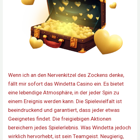
Wenn ich an den Nervenkitzel des Zockens denke,
fällt mir sofort das Windetta Casino ein. Es bietet
eine lebendige Atmosphäre, in der jeder Spin zu
einem Ereignis werden kann. Die Spielevielfalt ist
beeindruckend und garantiert, dass jeder etwas
Geeignetes findet. Die freigiebigen Aktionen
bereichern jedes Spielerlebnis. Was Windetta jedoch
wirklich hervorhebt, ist sein Teamgeist. Neugierig,