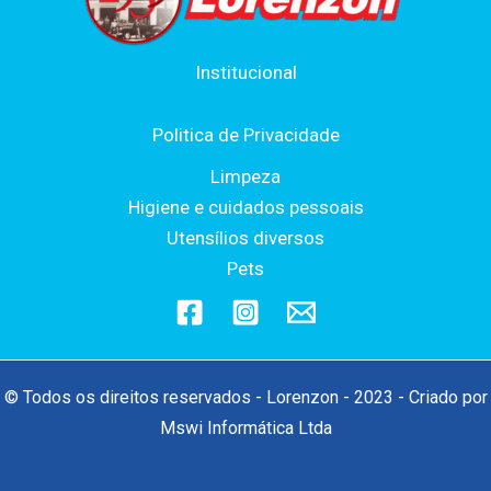
Institucional
Politica de Privacidade
Limpeza
Higiene e cuidados pessoais
Utensílios diversos
Pets
© Todos os direitos reservados - Lorenzon - 2023 - Criado por
Mswi Informática Ltda