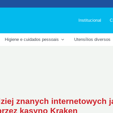
Institucional
C
Higiene e cuidados pessoais
Utensílios diversos
dziej znanych internetowych 
rzez kasyno Kraken