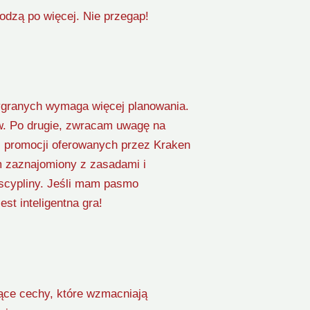
odzą po więcej. Nie przegap!
wygranych wymaga więcej planowania.
w. Po drugie, zwracam uwagę na
i promocji oferowanych przez Kraken
m zaznajomiony z zasadami i
scypliny. Jeśli mam pasmo
st inteligentna gra!
ące cechy, które wzmacniają