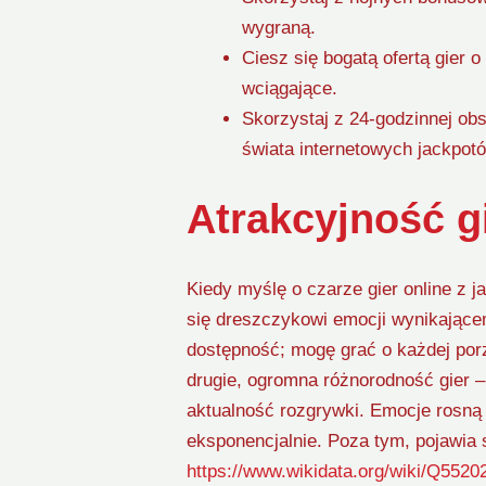
wygraną.
Ciesz się bogatą ofertą gier 
wciągające.
Skorzystaj z 24-godzinnej obs
świata internetowych jackpot
Atrakcyjność g
Kiedy myślę o czarze gier online z j
się dreszczykowi emocji wynikając
dostępność; mogę grać o każdej por
drugie, ogromna różnorodność gier 
aktualność rozgrywki. Emocje rosną
eksponencjalnie. Poza tym, pojawia 
https://www.wikidata.org/wiki/Q5520