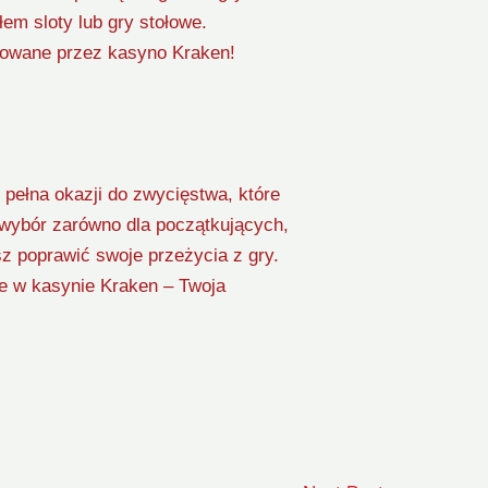
em sloty lub gry stołowe.
rowane przez kasyno Kraken!
pełna okazji do zwycięstwa, które
y wybór zarówno dla początkujących,
z poprawić swoje przeżycia z gry.
ie w kasynie Kraken – Twoja