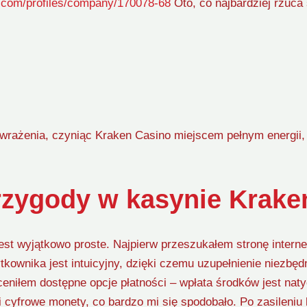
k.com/profiles/company/170078-68
Oto, co najbardziej rzuca 
wrażenia, czyniąc Kraken Casino miejscem pełnym energii, 
rzygody w kasynie Krake
st wyjątkowo proste. Najpierw przeszukałem stronę interne
ytkownika jest intuicyjny, dzięki czemu uzupełnienie niezbędn
eniłem dostępne opcje płatności – wpłata środków jest na
i cyfrowe monety, co bardzo mi się spodobało. Po zasileniu