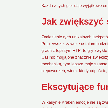
Każda z tych gier daje wyjątkowe em
Jak zwiększyć
Znalezienie tych unikalnych jackpo
Po pierwsze, zawsze ustalam budże
grach z lepszym RTP; te gry zwykle 
Casino; mogą one znacznie zwiększy
mechaniką, tym lepsze moje szanse 
niepowodzeń, wiem, kiedy odpuścić, 
Ekscytujące fu
W kasynie Kraken emocje nie są zwi