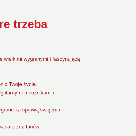
re trzeba
ię wielkimi wygranymi i fascynującą
nić Twoje życie.
regularnymi mnożnikami i
 wygrane za sprawą swojemu
iana przez fanów.