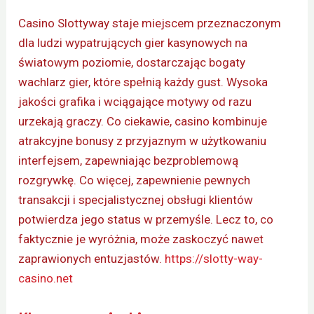
Casino Slottyway staje miejscem przeznaczonym
dla ludzi wypatrujących gier kasynowych na
światowym poziomie, dostarczając bogaty
wachlarz gier, które spełnią każdy gust. Wysoka
jakości grafika i wciągające motywy od razu
urzekają graczy. Co ciekawie, casino kombinuje
atrakcyjne bonusy z przyjaznym w użytkowaniu
interfejsem, zapewniając bezproblemową
rozgrywkę. Co więcej, zapewnienie pewnych
transakcji i specjalistycznej obsługi klientów
potwierdza jego status w przemyśle. Lecz to, co
faktycznie je wyróżnia, może zaskoczyć nawet
zaprawionych entuzjastów.
https://slotty-way-
casino.net