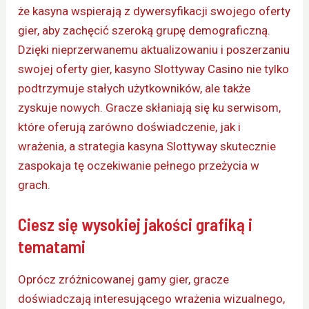
że kasyna wspierają z dywersyfikacji swojego oferty
gier, aby zachęcić szeroką grupę demograficzną.
Dzięki nieprzerwanemu aktualizowaniu i poszerzaniu
swojej oferty gier, kasyno Slottyway Casino nie tylko
podtrzymuje stałych użytkowników, ale także
zyskuje nowych. Gracze skłaniają się ku serwisom,
które oferują zarówno doświadczenie, jak i
wrażenia, a strategia kasyna Slottyway skutecznie
zaspokaja tę oczekiwanie pełnego przeżycia w
grach.
Ciesz się wysokiej jakości grafiką i
tematami
Oprócz zróżnicowanej gamy gier, gracze
doświadczają interesującego wrażenia wizualnego,