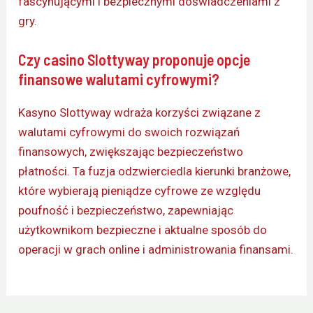
fascynującymi i bezpiecznymi doświadczeniami z
gry.
Czy casino Slottyway proponuje opcje
finansowe walutami cyfrowymi?
Kasyno Slottyway wdraża korzyści związane z
walutami cyfrowymi do swoich rozwiązań
finansowych, zwiększając bezpieczeństwo
płatności. Ta fuzja odzwierciedla kierunki branżowe,
które wybierają pieniądze cyfrowe ze względu
poufność i bezpieczeństwo, zapewniając
użytkownikom bezpieczne i aktualne sposób do
operacji w grach online i administrowania finansami.