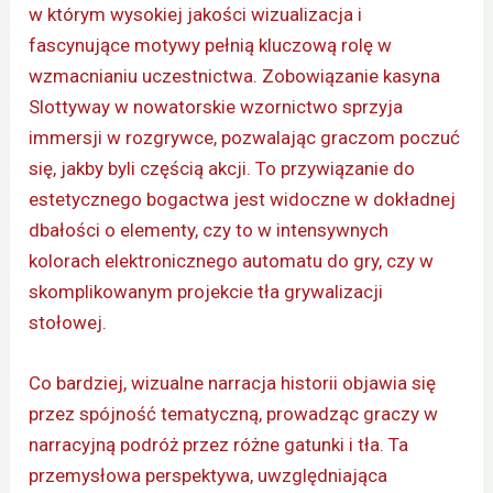
w którym wysokiej jakości wizualizacja i
fascynujące motywy pełnią kluczową rolę w
wzmacnianiu uczestnictwa. Zobowiązanie kasyna
Slottyway w nowatorskie wzornictwo sprzyja
immersji w rozgrywce, pozwalając graczom poczuć
się, jakby byli częścią akcji. To przywiązanie do
estetycznego bogactwa jest widoczne w dokładnej
dbałości o elementy, czy to w intensywnych
kolorach elektronicznego automatu do gry, czy w
skomplikowanym projekcie tła grywalizacji
stołowej.
Co bardziej, wizualne narracja historii objawia się
przez spójność tematyczną, prowadząc graczy w
narracyjną podróż przez różne gatunki i tła. Ta
przemysłowa perspektywa, uwzględniająca