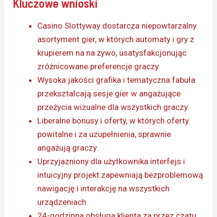
Kluczowe wnioski
Casino Slottyway dostarcza niepowtarzalny
asortyment gier, w których automaty i gry z
krupierem na na żywo, usatysfakcjonując
zróżnicowane preferencje graczy.
Wysoka jakości grafika i tematyczna fabuła
przekształcają sesje gier w angażujące
przeżycia wizualne dla wszystkich graczy.
Liberalne bonusy i oferty, w których oferty
powitalne i za uzupełnienia, sprawnie
angażują graczy.
Uprzyjazniony dla użytkownika interfejs i
intuicyjny projekt zapewniają bezproblemową
nawigację i interakcję na wszystkich
urządzeniach.
24-godzinna obsługa klienta za przez czatu