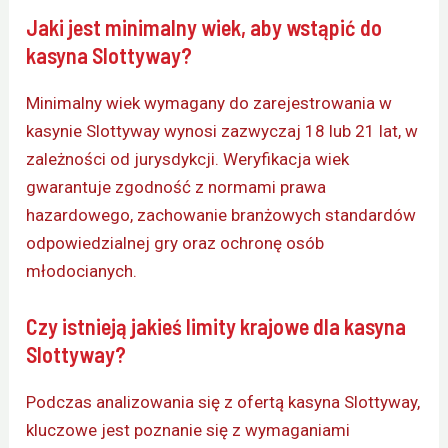
Jaki jest minimalny wiek, aby wstąpić do
kasyna Slottyway?
Minimalny wiek wymagany do zarejestrowania w
kasynie Slottyway wynosi zazwyczaj 18 lub 21 lat, w
zależności od jurysdykcji. Weryfikacja wiek
gwarantuje zgodność z normami prawa
hazardowego, zachowanie branżowych standardów
odpowiedzialnej gry oraz ochronę osób
młodocianych.
Czy istnieją jakieś limity krajowe dla kasyna
Slottyway?
Podczas analizowania się z ofertą kasyna Slottyway,
kluczowe jest poznanie się z wymaganiami