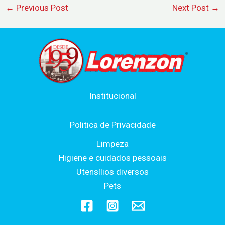
←
Previous Post
Next Post
→
Institucional
Politica de Privacidade
Limpeza
Higiene e cuidados pessoais
Utensílios diversos
Pets