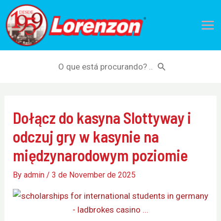
Skip
Mai
to
Me
content
Search
for:
Dołącz do kasyna Slottyway i
odczuj gry w kasynie na
międzynarodowym poziomie
By
admin
/
3 de November de 2025