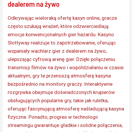
dealerem na żywo
Odkrywając wieloraką ofertę kasyn online, gracze
często szukają wrażeń, które odzwierciedlają
emocje konwencjonalnych gier hazardu. Kasyno
Slottyway realizuje to zapotrzebowanie, oferując
wspaniały wachlarz gier z dealerem na żywo,
ulepszając cyfrową arenę gier. Dzięki połączeniu
transmisji filmów na żywo i współdziałaniu w czasie
aktualnym, gry te przenoszą atmosferę kasyna
bezpośrednio na monitory graczy. Interaktywne
rozgrywka obejmuje doświadczonych krupierów
obsługujących popularne gry, takie jak ruletka,
oferując fascynującą atmosferę naśladującą kasyna
fizyczne. Ponadto, progres w technologii
streamingu gwarantuje gładkie i solidne połączenia,