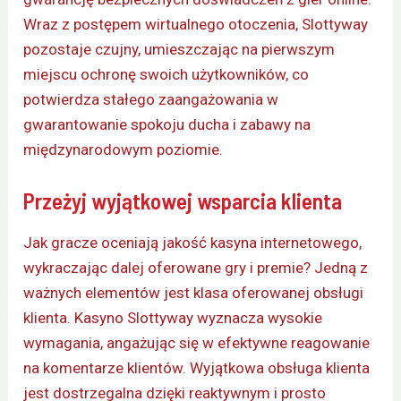
Wraz z postępem wirtualnego otoczenia, Slottyway
pozostaje czujny, umieszczając na pierwszym
miejscu ochronę swoich użytkowników, co
potwierdza stałego zaangażowania w
gwarantowanie spokoju ducha i zabawy na
międzynarodowym poziomie.
Przeżyj wyjątkowej wsparcia klienta
Jak gracze oceniają jakość kasyna internetowego,
wykraczając dalej oferowane gry i premie? Jedną z
ważnych elementów jest klasa oferowanej obsługi
klienta. Kasyno Slottyway wyznacza wysokie
wymagania, angażując się w efektywne reagowanie
na komentarze klientów. Wyjątkowa obsługa klienta
jest dostrzegalna dzięki reaktywnym i prosto