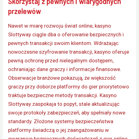
Skorzystaj z pewnych i wiarygodnych
przelewów
Nawet w miarę rozwoju świat online, kasyno
Slottyway ciągle dba o oferowanie bezpiecznych i
pewnych transakcji swoim klientom. Wdrażając
nowoczesne szyfrowanie transakcji, kasyno oferuje
pewną ochronę przed nielegalnym dostępem,
ochraniając dane graczy i informacje finansowe.
Obserwacje branżowe pokazują, że większość
graczy przy doborze platformy do gier priorytetowo
traktuje bezpieczne metody transakcji. Kasyno
Slottyway zaspokaja to popyt, stale aktualizując
swoje protokoły zabezpieczeń, aby spełniały nowe
standardy. Złożone systemy bezpieczeństwa
platformy świadczą o jej zaangażowaniu w
gwarancję bezpiecznych doświadczeń z gier online.