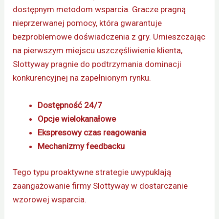
dostępnym metodom wsparcia. Gracze pragną
nieprzerwanej pomocy, która gwarantuje
bezproblemowe doświadczenia z gry. Umieszczając
na pierwszym miejscu uszczęśliwienie klienta,
Slottyway pragnie do podtrzymania dominacji
konkurencyjnej na zapełnionym rynku.
Dostępność 24/7
Opcje wielokanałowe
Ekspresowy czas reagowania
Mechanizmy feedbacku
Tego typu proaktywne strategie uwypuklają
zaangażowanie firmy Slottyway w dostarczanie
wzorowej wsparcia.