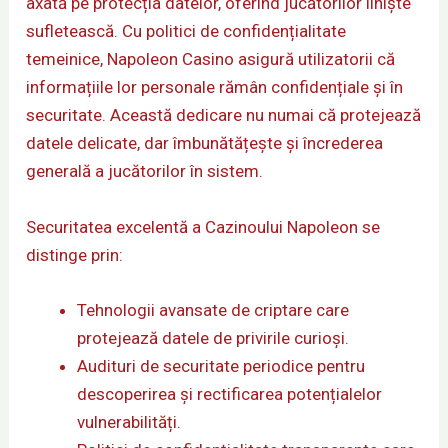
axată pe protecția datelor, oferind jucătorilor liniște
sufletească. Cu politici de confidențialitate
temeinice, Napoleon Casino asigură utilizatorii că
informațiile lor personale rămân confidențiale și în
securitate. Această dedicare nu numai că protejează
datele delicate, dar îmbunătățește și încrederea
generală a jucătorilor în sistem.
Securitatea excelentă a Cazinoului Napoleon se
distinge prin:
Tehnologii avansate de criptare care
protejează datele de privirile curioși.
Audituri de securitate periodice pentru
descoperirea și rectificarea potențialelor
vulnerabilități.