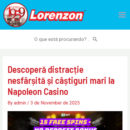
Skip
Mai
to
Me
content
Search
for:
Descoperă distracție
nesfârșită și câștiguri mari la
Napoleon Casino
By
admin
/
3 de November de 2025