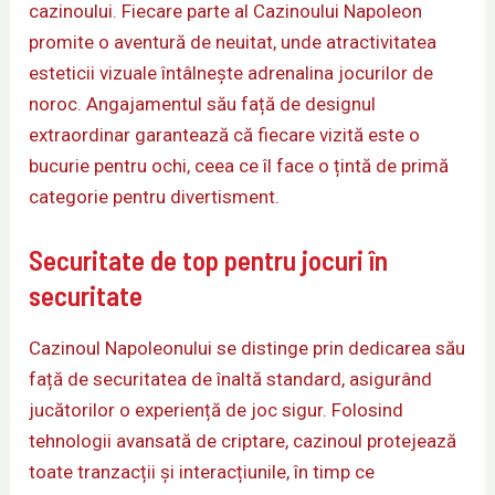
cazinoului. Fiecare parte al Cazinoului Napoleon
promite o aventură de neuitat, unde atractivitatea
esteticii vizuale întâlnește adrenalina jocurilor de
noroc. Angajamentul său față de designul
extraordinar garantează că fiecare vizită este o
bucurie pentru ochi, ceea ce îl face o țintă de primă
categorie pentru divertisment.
Securitate de top pentru jocuri în
securitate
Cazinoul Napoleonului se distinge prin dedicarea său
față de securitatea de înaltă standard, asigurând
jucătorilor o experiență de joc sigur. Folosind
tehnologii avansată de criptare, cazinoul protejează
toate tranzacții și interacțiunile, în timp ce