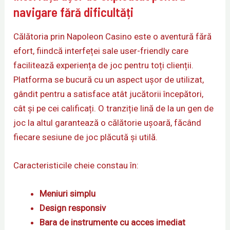
navigare fără dificultăți
Călătoria prin Napoleon Casino este o aventură fără
efort, fiindcă interfeței sale user-friendly care
facilitează experiența de joc pentru toți clienții.
Platforma se bucură cu un aspect ușor de utilizat,
gândit pentru a satisface atât jucătorii începători,
cât și pe cei calificați. O tranziție lină de la un gen de
joc la altul garantează o călătorie ușoară, făcând
fiecare sesiune de joc plăcută și utilă.
Caracteristicile cheie constau în:
Meniuri simplu
Design responsiv
Bara de instrumente cu acces imediat