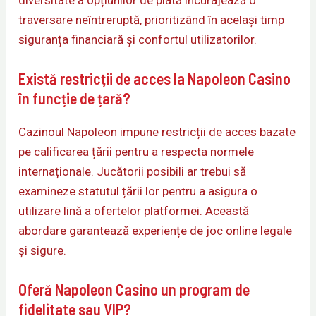
traversare neîntreruptă, prioritizând în același timp
siguranța financiară și confortul utilizatorilor.
Există restricții de acces la Napoleon Casino
în funcție de țară?
Cazinoul Napoleon impune restricții de acces bazate
pe calificarea țării pentru a respecta normele
internaționale. Jucătorii posibili ar trebui să
examineze statutul țării lor pentru a asigura o
utilizare lină a ofertelor platformei. Această
abordare garantează experiențe de joc online legale
și sigure.
Oferă Napoleon Casino un program de
fidelitate sau VIP?