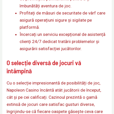
îmbunătăți aventura de joc.
Profitați de măsuri de securitate de vârf care
asigură operațiuni sigure și sigilate pe
platformă.
Încercați un serviciu excepțional de asistență
clienți 24/7 dedicat tratării problemelor și
asigurării satisfacției jucătorilor.
O selecție diversă de jocuri vă
întâmpină
Cu o selecție impresionantă de posibilități de joc,
Napoleon Casino încântă atât jucătorii de început,
cât și pe cei calificați. Cazinoul prezintă o gamă
extinsă de jocuri care satisfac gusturi diverse,
îngrijindu-se că fiecare oaspete găsește ceva care