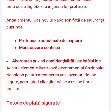
timp ce se înglobează în jocuri lor preferate.
Angajamentul Cazinoului Napoleon față de siguranță
cuprinde:
Protocoale sofisticate de criptare
Monitorizare continuă
Abordarea privind confidențialității pe întâiul loc
Aceste elemente ilustrează devotamentul Cazinoului
Napoleon pentru menținerea unei aventuri de joc
sigure, permițând clienților să se axze pe fiorul
jocului.
Metode de plată sigurate