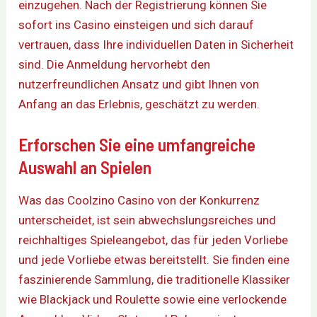
einzugehen. Nach der Registrierung können Sie
sofort ins Casino einsteigen und sich darauf
vertrauen, dass Ihre individuellen Daten in Sicherheit
sind. Die Anmeldung hervorhebt den
nutzerfreundlichen Ansatz und gibt Ihnen von
Anfang an das Erlebnis, geschätzt zu werden.
Erforschen Sie eine umfangreiche
Auswahl an Spielen
Was das Coolzino Casino von der Konkurrenz
unterscheidet, ist sein abwechslungsreiches und
reichhaltiges Spieleangebot, das für jeden Vorliebe
und jede Vorliebe etwas bereitstellt. Sie finden eine
faszinierende Sammlung, die traditionelle Klassiker
wie Blackjack und Roulette sowie eine verlockende