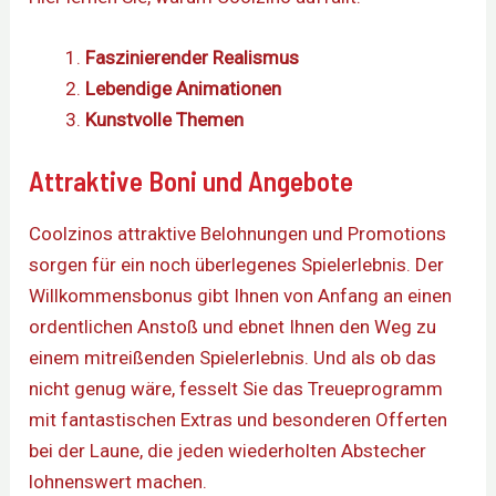
Faszinierender Realismus
Lebendige Animationen
Kunstvolle Themen
Attraktive Boni und Angebote
Coolzinos attraktive Belohnungen und Promotions
sorgen für ein noch überlegenes Spielerlebnis. Der
Willkommensbonus gibt Ihnen von Anfang an einen
ordentlichen Anstoß und ebnet Ihnen den Weg zu
einem mitreißenden Spielerlebnis. Und als ob das
nicht genug wäre, fesselt Sie das Treueprogramm
mit fantastischen Extras und besonderen Offerten
bei der Laune, die jeden wiederholten Abstecher
lohnenswert machen.