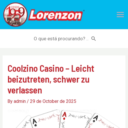
Skip
Mai
to
Me
content
Search
for:
Coolzino Casino – Leicht
beizutreten, schwer zu
verlassen
By
admin
/
29 de October de 2025