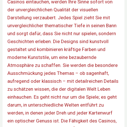
Casinos eintauchen, werden Ihre Sinne sofort von
der unvergleichlichen Qualität der visuellen
Darstellung verzaubert. Jedes Spiel zieht Sie mit
unvergleichlicher thematischer Tiefe in seinen Bann
und sorgt dafür, dass Sie nicht nur spielen, sondern
Geschichten erleben. Die Designs sind kunstvoll
gestaltet und kombinieren kräftige Farben und
moderne Kunststile, um eine bezaubernde
Atmosphäre zu schaffen. Sie werden die besondere
Ausschmückung jedes Themas – ob sagenhaft,
aufregend oder klassisch – mit detailreichen Details
zu schätzen wissen, die der digitalen Welt Leben
einhauchen. Es geht nicht nur um die Spiele; es geht
darum, in unterschiedliche Welten entführt zu
werden, in denen jeder Dreh und jeder Kartenwurf
ein optischer Genuss ist. Die Fähigkeit des Casinos,