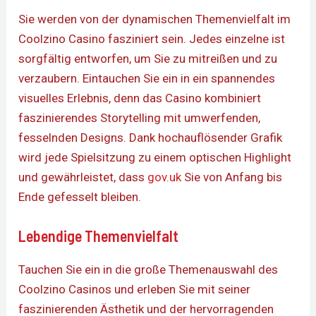
Sie werden von der dynamischen Themenvielfalt im
Coolzino Casino fasziniert sein. Jedes einzelne ist
sorgfältig entworfen, um Sie zu mitreißen und zu
verzaubern. Eintauchen Sie ein in ein spannendes
visuelles Erlebnis, denn das Casino kombiniert
faszinierendes Storytelling mit umwerfenden,
fesselnden Designs. Dank hochauflösender Grafik
wird jede Spielsitzung zu einem optischen Highlight
und gewährleistet, dass
gov.uk
Sie von Anfang bis
Ende gefesselt bleiben.
Lebendige Themenvielfalt
Tauchen Sie ein in die große Themenauswahl des
Coolzino Casinos und erleben Sie mit seiner
faszinierenden Ästhetik und der hervorragenden