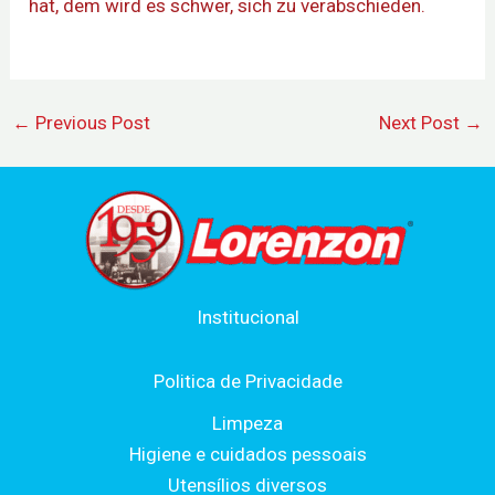
hat, dem wird es schwer, sich zu verabschieden.
←
Previous Post
Next Post
→
Institucional
Politica de Privacidade
Limpeza
Higiene e cuidados pessoais
Utensílios diversos