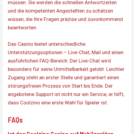
müssen. Sie werden die schnellen Antwortzeiten
und die kompetenten Angestellten zu schätzen
wissen, die Ihre Fragen präzise und zuvorkommend
beantworten.
Das Casino bietet unterschiedliche
Unterstützungsoptionen – Live-Chat, Mail und einen
ausführlichen FAQ-Bereich. Der Live-Chat wird
besonders für seine Unmittelbarkeit gelobt. Leichter
Zugang steht an erster Stelle und garantiert einen
störungsfreien Prozess von Start bis Ende. Der
angebotene Support ist nicht nur ein Service; er hilft,
dass Coolzino eine erste Wahl für Spieler ist.
FAQs
Ist das Coolzino Casino auf Mobilgeräten