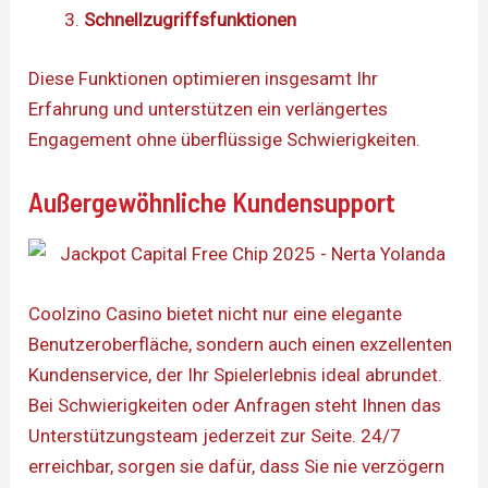
Schnellzugriffsfunktionen
Diese Funktionen optimieren insgesamt Ihr
Erfahrung und unterstützen ein verlängertes
Engagement ohne überflüssige Schwierigkeiten.
Außergewöhnliche Kundensupport
Coolzino Casino bietet nicht nur eine elegante
Benutzeroberfläche, sondern auch einen exzellenten
Kundenservice, der Ihr Spielerlebnis ideal abrundet.
Bei Schwierigkeiten oder Anfragen steht Ihnen das
Unterstützungsteam jederzeit zur Seite. 24/7
erreichbar, sorgen sie dafür, dass Sie nie verzögern