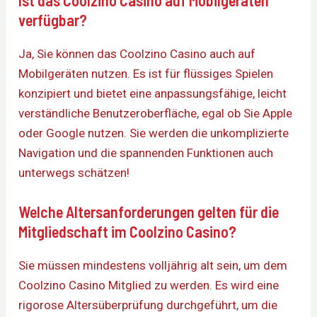
verfügbar?
Ja, Sie können das Coolzino Casino auch auf
Mobilgeräten nutzen. Es ist für flüssiges Spielen
konzipiert und bietet eine anpassungsfähige, leicht
verständliche Benutzeroberfläche, egal ob Sie Apple
oder Google nutzen. Sie werden die unkomplizierte
Navigation und die spannenden Funktionen auch
unterwegs schätzen!
Welche Altersanforderungen gelten für die
Mitgliedschaft im Coolzino Casino?
Sie müssen mindestens volljährig alt sein, um dem
Coolzino Casino Mitglied zu werden. Es wird eine
rigorose Altersüberprüfung durchgeführt, um die