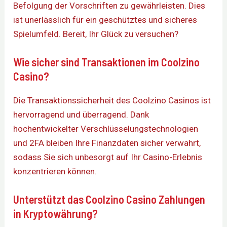
Befolgung der Vorschriften zu gewährleisten. Dies
ist unerlässlich für ein geschütztes und sicheres
Spielumfeld. Bereit, Ihr Glück zu versuchen?
Wie sicher sind Transaktionen im Coolzino
Casino?
Die Transaktionssicherheit des Coolzino Casinos ist
hervorragend und überragend. Dank
hochentwickelter Verschlüsselungstechnologien
und 2FA bleiben Ihre Finanzdaten sicher verwahrt,
sodass Sie sich unbesorgt auf Ihr Casino-Erlebnis
konzentrieren können.
Unterstützt das Coolzino Casino Zahlungen
in Kryptowährung?