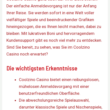
Der einfache Anmeldevorgang ist nur der Anfang
Ihrer Reise. Sie werden sofort in eine Welt voller
vielfältiger Spiele und beeindruckender Grafiken
hineingezogen, die es Ihnen leicht machen, dabei zu
bleiben. Mit lukrativen Boni und hervorragendem
Kundensupport gibt es noch viel mehr zu entdecken.
Sind Sie bereit, zu sehen, was Sie im Coolzino
Casino noch erwartet?
Die wichtigsten Erkenntnisse
Coolzino Casino bietet einen reibungslosen,
mühelosen Anmeldevorgang mit einer
benutzerfreundlichen Oberfläche.
Die abwechslungsreiche Spielauswahl,
darunter klassische Spiele und Nischenspiele,