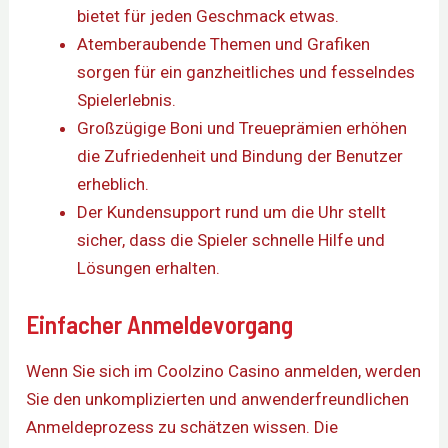
bietet für jeden Geschmack etwas.
Atemberaubende Themen und Grafiken
sorgen für ein ganzheitliches und fesselndes
Spielerlebnis.
Großzügige Boni und Treueprämien erhöhen
die Zufriedenheit und Bindung der Benutzer
erheblich.
Der Kundensupport rund um die Uhr stellt
sicher, dass die Spieler schnelle Hilfe und
Lösungen erhalten.
Einfacher Anmeldevorgang
Wenn Sie sich im Coolzino Casino anmelden, werden
Sie den unkomplizierten und anwenderfreundlichen
Anmeldeprozess zu schätzen wissen. Die