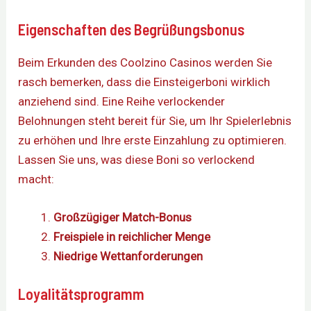
Eigenschaften des Begrüßungsbonus
Beim Erkunden des Coolzino Casinos werden Sie
rasch bemerken, dass die Einsteigerboni wirklich
anziehend sind. Eine Reihe verlockender
Belohnungen steht bereit für Sie, um Ihr Spielerlebnis
zu erhöhen und Ihre erste Einzahlung zu optimieren.
Lassen Sie uns, was diese Boni so verlockend
macht:
Großzügiger Match-Bonus
Freispiele in reichlicher Menge
Niedrige Wettanforderungen
Loyalitätsprogramm