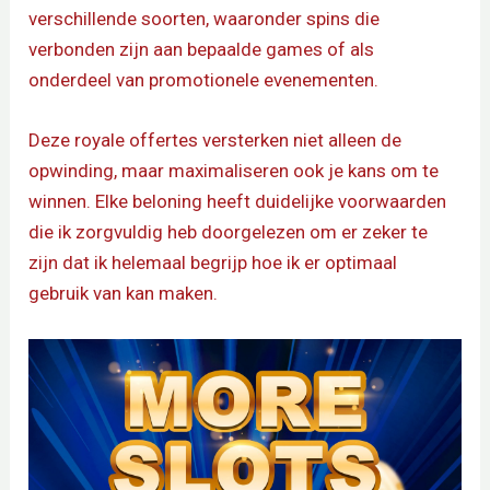
verschillende soorten, waaronder spins die
verbonden zijn aan bepaalde games of als
onderdeel van promotionele evenementen.
Deze royale offertes versterken niet alleen de
opwinding, maar maximaliseren ook je kans om te
winnen. Elke beloning heeft duidelijke voorwaarden
die ik zorgvuldig heb doorgelezen om er zeker te
zijn dat ik helemaal begrijp hoe ik er optimaal
gebruik van kan maken.