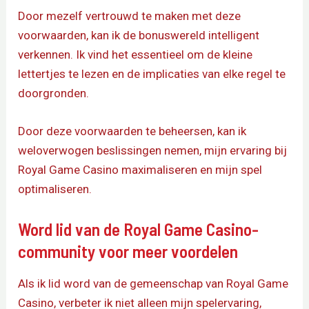
Door mezelf vertrouwd te maken met deze
voorwaarden, kan ik de bonuswereld intelligent
verkennen. Ik vind het essentieel om de kleine
lettertjes te lezen en de implicaties van elke regel te
doorgronden.
Door deze voorwaarden te beheersen, kan ik
weloverwogen beslissingen nemen, mijn ervaring bij
Royal Game Casino maximaliseren en mijn spel
optimaliseren.
Word lid van de Royal Game Casino-
community voor meer voordelen
Als ik lid word van de gemeenschap van Royal Game
Casino, verbeter ik niet alleen mijn spelervaring,