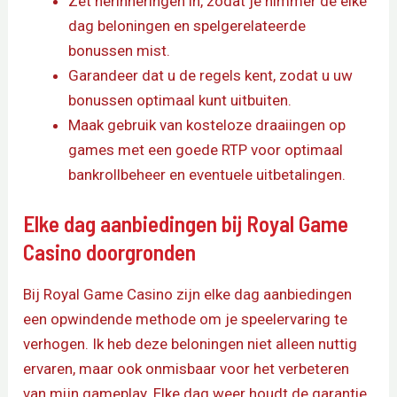
Zet herinneringen in, zodat je nimmer de elke
dag beloningen en spelgerelateerde
bonussen mist.
Garandeer dat u de regels kent, zodat u uw
bonussen optimaal kunt uitbuiten.
Maak gebruik van kosteloze draaiingen op
games met een goede RTP voor optimaal
bankrollbeheer en eventuele uitbetalingen.
Elke dag aanbiedingen bij Royal Game
Casino doorgronden
Bij Royal Game Casino zijn elke dag aanbiedingen
een opwindende methode om je speelervaring te
verhogen. Ik heb deze beloningen niet alleen nuttig
ervaren, maar ook onmisbaar voor het verbeteren
van mijn gameplay. Elke dag weer houdt de garantie