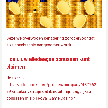
Deze weloverwogen benadering zorgt ervoor dat
elke speelsessie aangenamer wordt!
Hoe u uw alledaagse bonussen kunt
claimen
Hoe kan ik
https://pitchbook.com/profiles/company/437762-
89
er zeker van zijn dat ik nooit mijn dagelijkse
bonussen mis bij Royal Game Casino?