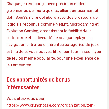
Chaque jeu est conçu avec précision et des
graphismes de haute qualité, alliant amusement et
défi. SpinSamurai collabore avec des créateurs de
logiciels reconnus comme NetEnt, Microgaming et
Evolution Gaming, garantissant la fiabilité de la
plateforme et la diversité de ses gameplays. La
navigation entre les différentes catégories de jeux
est fluide et vous pouvez filtrer par fournisseur, type
de jeu ou même popularité, pour une expérience de
jeu améliorée.
Des opportunités de bonus
intéressantes
Vous êtes-vous déjà
https://www.crunchbase.com/organization/zen-