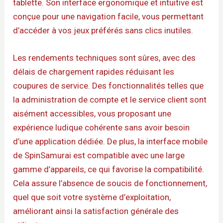
tablette. Son interface ergonomique et intuitive est
conçue pour une navigation facile, vous permettant
d’accéder à vos jeux préférés sans clics inutiles.
Les rendements techniques sont sûres, avec des
délais de chargement rapides réduisant les
coupures de service. Des fonctionnalités telles que
la administration de compte et le service client sont
aisément accessibles, vous proposant une
expérience ludique cohérente sans avoir besoin
d’une application dédiée. De plus, la interface mobile
de SpinSamurai est compatible avec une large
gamme d’appareils, ce qui favorise la compatibilité.
Cela assure l’absence de soucis de fonctionnement,
quel que soit votre système d’exploitation,
améliorant ainsi la satisfaction générale des