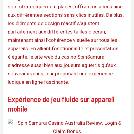
sont stratégiquement placés, offrant un accès aisé
aux différentes sections sans clics inutiles. De plus,
les éléments de design réactif s’ajustent
parfaitement aux différentes tailles d’écran,
maintenant ainsi l’cohérence visuelle sur tous les
appareils. En alliant fonctionnalité et présentation
élégante, le site web du casino SpinSamurai
s’adresse aussi bien aux joueurs aguerris qu’aux
nouveaux venus, leur proposant une expérience
ludique en ligne fascinante.
Expérience de jeu fluide sur appareil
mobile