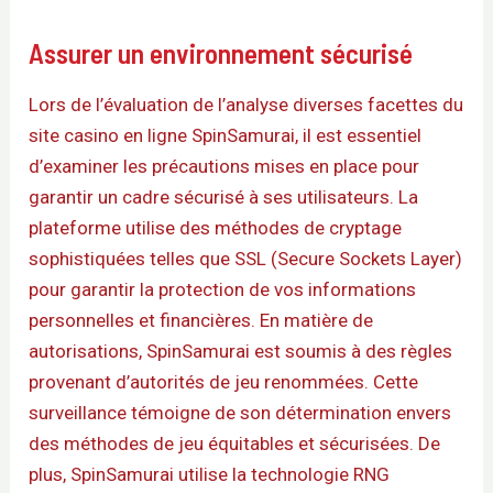
Assurer un environnement sécurisé
Lors de l’évaluation de l’analyse diverses facettes du
site casino en ligne SpinSamurai, il est essentiel
d’examiner les précautions mises en place pour
garantir un cadre sécurisé à ses utilisateurs. La
plateforme utilise des méthodes de cryptage
sophistiquées telles que SSL (Secure Sockets Layer)
pour garantir la protection de vos informations
personnelles et financières. En matière de
autorisations, SpinSamurai est soumis à des règles
provenant d’autorités de jeu renommées. Cette
surveillance témoigne de son détermination envers
des méthodes de jeu équitables et sécurisées. De
plus, SpinSamurai utilise la technologie RNG