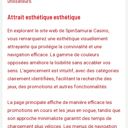
utilisateurs.
Attrait esthétique esthétique
En explorant le site web de SpinSamurai Casino,
vous remarquerez une esthétique visuellement
attrayante qui privilégie la convivialité et une
navigation efficace. La gamme de couleurs
opposées améliore la lisibilité sans accabler vos
sens. L’agencement est intuitif, avec des catégories
clairement identifiées, facilitant la recherche des
jeux, des promotions et autres fonctionnalités.
La page principale affiche de manière efficace les
promotions en cours et les jeux en vogue, tandis que
son approche minimaliste garantit des temps de
chargement plus véloces. Les menus de navigation