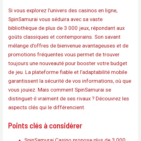
Si vous explorez l’univers des casinos en ligne,
SpinSamurai vous séduira avec sa vaste
bibliothèque de plus de 3 000 jeux, répondant aux
goûts classiques et contemporains. Son savant
mélange d’offres de bienvenue avantageuses et de
promotions fréquentes vous permet de trouver
toujours une nouveauté pour booster votre budget
de jeu. La plateforme fiable et l’adaptabilité mobile
garantissent la sécurité de vos informations, où que
vous jouiez. Mais comment SpinSamurai se
distinguet-il vraiment de ses rivaux ? Découvrez les
aspects clés qui le différencient.
Points clés à considérer
SpinSamurai Casino propose plus de 3 000