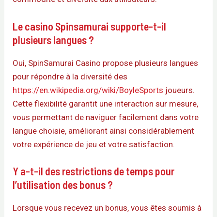
Le casino Spinsamurai supporte-t-il
plusieurs langues ?
Oui, SpinSamurai Casino propose plusieurs langues
pour répondre à la diversité des
https://en.wikipedia.org/wiki/BoyleSports
joueurs.
Cette flexibilité garantit une interaction sur mesure,
vous permettant de naviguer facilement dans votre
langue choisie, améliorant ainsi considérablement
votre expérience de jeu et votre satisfaction.
Y a-t-il des restrictions de temps pour
l’utilisation des bonus ?
Lorsque vous recevez un bonus, vous êtes soumis à