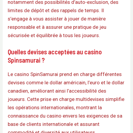
notamment des possibilités d’auto-exclusion, des
limites de dépôt et des rappels de temps. Il
s’engage à vous assister à jouer de manière
responsable et à assurer une pratique de jeu
sécurisée et équilibrée à tous les joueurs.
Quelles devises acceptées au casino
Spinsamurai ?
Le casino SpinSamurai prend en charge différentes
devises comme le dollar américain, l’euro et le dollar
canadien, améliorant ainsi l’accessibilité des
joueurs. Cette prise en charge multidevises simplifie
les opérations internationales, montrant la
connaissance du casino envers les exigences de sa
base de clients internationale et assurant
commodité et diversité aux utilisateurs.