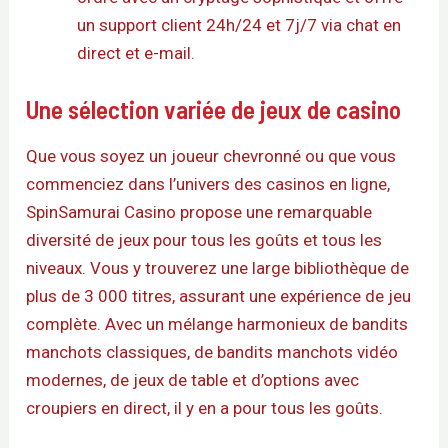
un support client 24h/24 et 7j/7 via chat en
direct et e-mail.
Une sélection variée de jeux de casino
Que vous soyez un joueur chevronné ou que vous
commenciez dans l’univers des casinos en ligne,
SpinSamurai Casino propose une remarquable
diversité de jeux pour tous les goûts et tous les
niveaux. Vous y trouverez une large bibliothèque de
plus de 3 000 titres, assurant une expérience de jeu
complète. Avec un mélange harmonieux de bandits
manchots classiques, de bandits manchots vidéo
modernes, de jeux de table et d’options avec
croupiers en direct, il y en a pour tous les goûts.