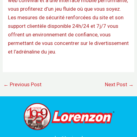
web convivial et à une interface mobile performante,
vous profiterez d’un jeu fluide où que vous soyez.
Les mesures de sécurité renforcées du site et son
support clientèle disponible 24h/24 et 7j/7 vous
offrent un environnement de confiance, vous
permettant de vous concentrer sur le divertissement
et l’adrénaline du jeu.
←
Previous Post
Next Post
→