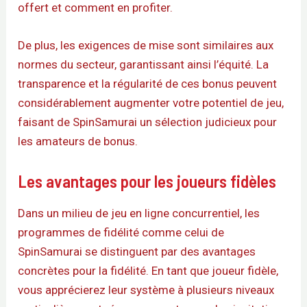
offert et comment en profiter.
De plus, les exigences de mise sont similaires aux
normes du secteur, garantissant ainsi l’équité. La
transparence et la régularité de ces bonus peuvent
considérablement augmenter votre potentiel de jeu,
faisant de SpinSamurai un sélection judicieux pour
les amateurs de bonus.
Les avantages pour les joueurs fidèles
Dans un milieu de jeu en ligne concurrentiel, les
programmes de fidélité comme celui de
SpinSamurai se distinguent par des avantages
concrètes pour la fidélité. En tant que joueur fidèle,
vous apprécierez leur système à plusieurs niveaux