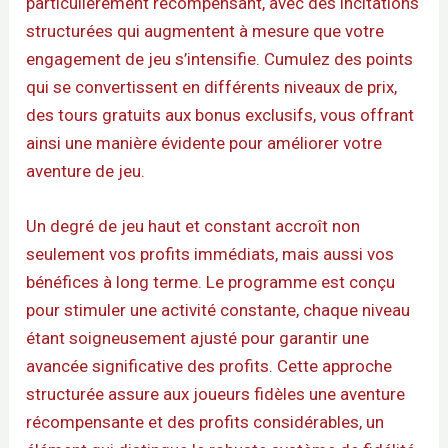
particulièrement récompensant, avec des incitations
structurées qui augmentent à mesure que votre
engagement de jeu s’intensifie. Cumulez des points
qui se convertissent en différents niveaux de prix,
des tours gratuits aux bonus exclusifs, vous offrant
ainsi une manière évidente pour améliorer votre
aventure de jeu.
Un degré de jeu haut et constant accroît non
seulement vos profits immédiats, mais aussi vos
bénéfices à long terme. Le programme est conçu
pour stimuler une activité constante, chaque niveau
étant soigneusement ajusté pour garantir une
avancée significative des profits. Cette approche
structurée assure aux joueurs fidèles une aventure
récompensante et des profits considérables, un