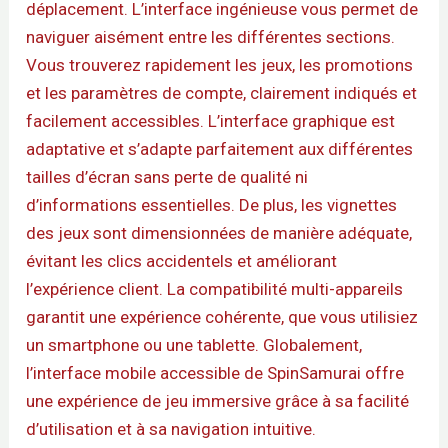
déplacement. L’interface ingénieuse vous permet de
naviguer aisément entre les différentes sections.
Vous trouverez rapidement les jeux, les promotions
et les paramètres de compte, clairement indiqués et
facilement accessibles. L’interface graphique est
adaptative et s’adapte parfaitement aux différentes
tailles d’écran sans perte de qualité ni
d’informations essentielles. De plus, les vignettes
des jeux sont dimensionnées de manière adéquate,
évitant les clics accidentels et améliorant
l’expérience client. La compatibilité multi-appareils
garantit une expérience cohérente, que vous utilisiez
un smartphone ou une tablette. Globalement,
l’interface mobile accessible de SpinSamurai offre
une expérience de jeu immersive grâce à sa facilité
d’utilisation et à sa navigation intuitive.