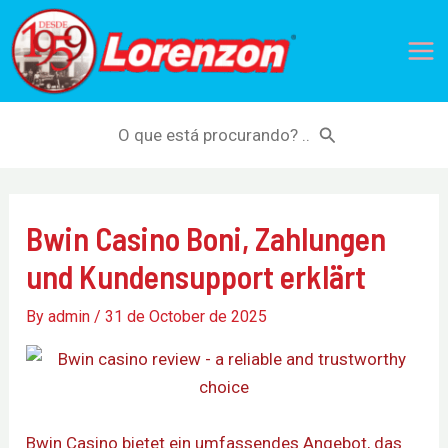
Skip
Mai
to
Me
content
Search
for:
Bwin Casino Boni, Zahlungen
und Kundensupport erklärt
By
admin
/
31 de October de 2025
Bwin Casino bietet ein umfassendes Angebot, das