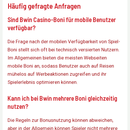
Häufig gefragte Anfragen
Sind Bwin Casino-Boni für mobile Benutzer
verfügbar?
Die Frage nach der mobilen Verfügbarkeit von Spiel-
Boni stellt sich oft bei technisch versierten Nutzern.
Im Allgemeinen bieten die meisten Webseiten
mobile Boni an, sodass Benutzer auch auf Reisen
mühelos auf Werbeaktionen zugreifen und ihr
Spielerlebnis optimieren können.
Kann ich bei Bwin mehrere Boni gleichzeitig
nutzen?
Die Regeln zur Bonusnutzung können abweichen,
aber in der Allgemein können Spieler nicht mehrere