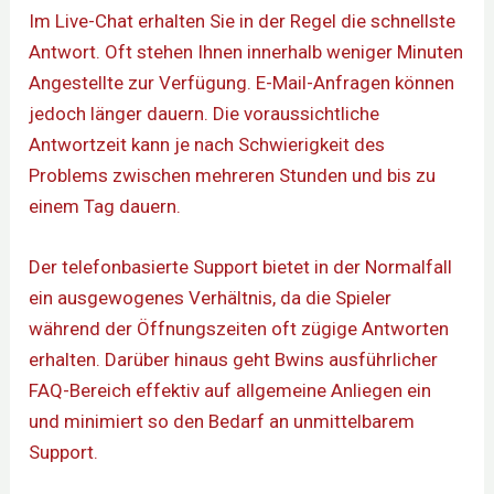
Im Live-Chat erhalten Sie in der Regel die schnellste
Antwort. Oft stehen Ihnen innerhalb weniger Minuten
Angestellte zur Verfügung. E-Mail-Anfragen können
jedoch länger dauern. Die voraussichtliche
Antwortzeit kann je nach Schwierigkeit des
Problems zwischen mehreren Stunden und bis zu
einem Tag dauern.
Der telefonbasierte Support bietet in der Normalfall
ein ausgewogenes Verhältnis, da die Spieler
während der Öffnungszeiten oft zügige Antworten
erhalten. Darüber hinaus geht Bwins ausführlicher
FAQ-Bereich effektiv auf allgemeine Anliegen ein
und minimiert so den Bedarf an unmittelbarem
Support.