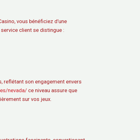
 Casino, vous bénéficiez d’une
service client se distingue :
s, reflétant son engagement envers
les/nevada/
ce niveau assure que
ièrement sur vos jeux.
llustrations fascinants, convertissant