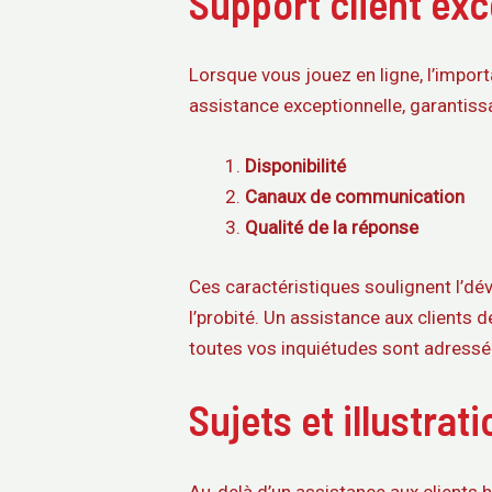
Support client exc
Lorsque vous jouez en ligne, l’import
assistance exceptionnelle, garantissa
Disponibilité
Canaux de communication
Qualité de la réponse
Ces caractéristiques soulignent l’d
l’probité. Un assistance aux clients 
toutes vos inquiétudes sont adressée
Sujets et illustrat
Au-delà d’un assistance aux clients h