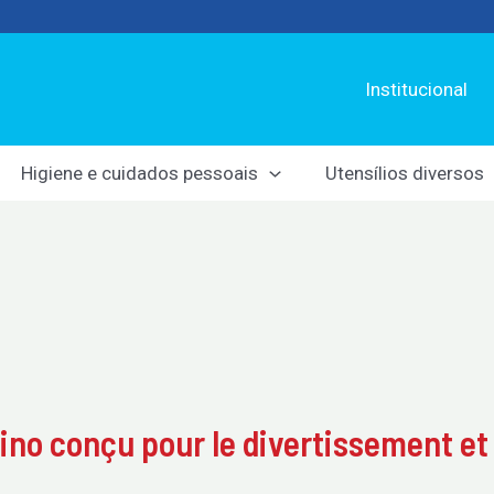
Institucional
Higiene e cuidados pessoais
Utensílios diversos
no conçu pour le divertissement et l