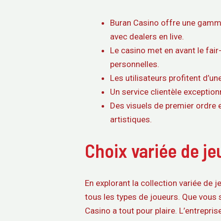
Buran Casino offre une gamme
avec dealers en live.
Le casino met en avant le fair
personnelles.
Les utilisateurs profitent d’u
Un service clientèle exception
Des visuels de premier ordre 
artistiques.
Choix variée de je
En explorant la collection variée de 
tous les types de joueurs. Que vous 
Casino a tout pour plaire. L’entrepris