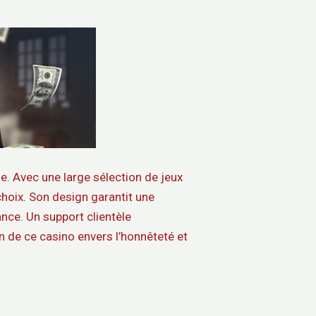
. Avec une large sélection de jeux
choix. Son design garantit une
ance. Un support clientèle
n de ce casino envers l’honnêteté et