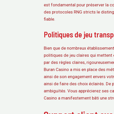
est fondamental pour préserver la co
des protocoles RNG stricts le disting
fiable.
Politiques de jeu trans
Bien que de nombreux établissements 
politiques de jeu claires qui mettent
par des règles claires, rigoureuseme
Buran Casino a mis en place des mét
ainsi de son engagement envers votre
ainsi de faire des choix éclairés. De 
ambiguïtés. Vous apprécierez ses ca
Casino a manifestement bâti une struc