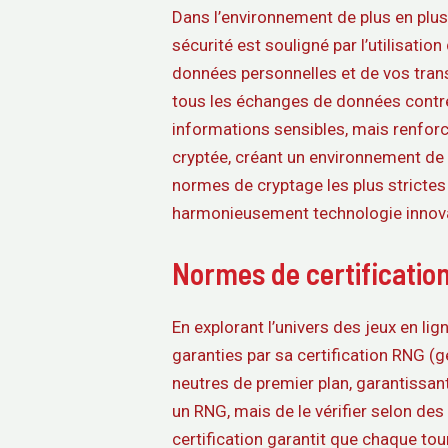
Dans l’environnement de plus en plu
sécurité est souligné par l’utilisatio
données personnelles et de vos tran
tous les échanges de données contre
informations sensibles, mais renforc
cryptée, créant un environnement de
normes de cryptage les plus strictes 
harmonieusement technologie innovan
Normes de certificatio
En explorant l’univers des jeux en li
garanties par sa certification RNG (
neutres de premier plan, garantissant 
un RNG, mais de le vérifier selon d
certification garantit que chaque tour