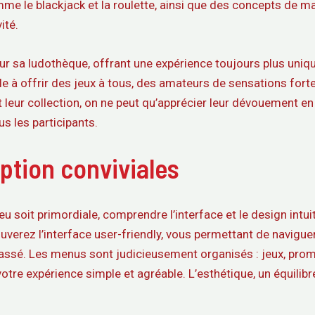
me le blackjack et la roulette, ainsi que des concepts de m
ité.
sa ludothèque, offrant une expérience toujours plus unique e
 à offrir des jeux à tous, des amateurs de sensations fort
leur collection, on ne peut qu’apprécier leur dévouement en 
s les participants.
ption conviviales
eu soit primordiale, comprendre l’interface et le design intu
uverez l’interface user-friendly, vous permettant de navigue
passé. Les menus sont judicieusement organisés : jeux, pr
votre expérience simple et agréable. L’esthétique, un équilibr