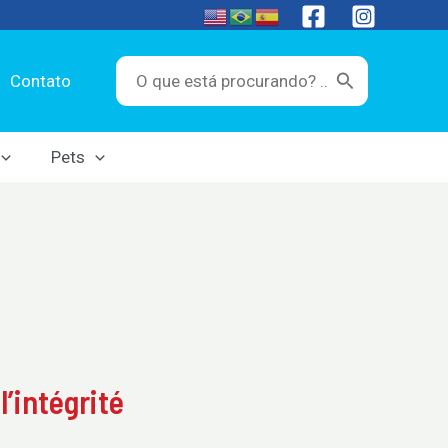
Search
Contato
for:
Pets
’intégrité