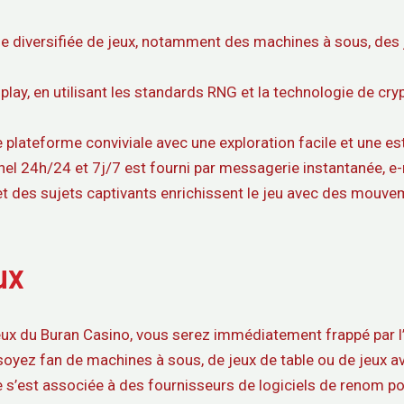
 diversifiée de jeux, notamment des machines à sous, des j
-play, en utilisant les standards RNG et la technologie de c
ne plateforme conviviale avec une exploration facile et une 
nel 24h/24 et 7j/7 est fourni par messagerie instantanée, e-
et des sujets captivants enrichissent le jeu avec des mouve
ux
jeux du Buran Casino, vous serez immédiatement frappé par l’
soyez fan de machines à sous, de jeux de table ou de jeux av
e s’est associée à des fournisseurs de logiciels de renom pour