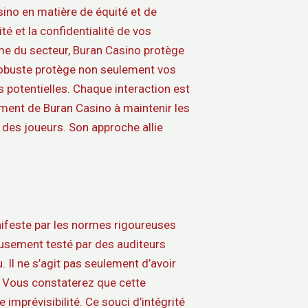
ino en matière de équité et de
té et la confidentialité de vos
me du secteur, Buran Casino protège
 robuste protège non seulement vos
 potentielles. Chaque interaction est
ment de Buran Casino à maintenir les
s des joueurs. Son approche allie
anifeste par les normes rigoureuses
eusement testé par des auditeurs
. Il ne s’agit pas seulement d’avoir
. Vous constaterez que cette
 imprévisibilité. Ce souci d’intégrité