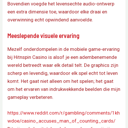
Bovendien voegde het levensechte audio-ontwerp
een extra dimensie toe, waardoor elke draai en
overwinning echt opwindend aanvoelde.
Meeslepende visuele ervaring
Mezelf onderdompelen in de mobiele game-ervaring
bij Hitnspin Casino is alsof je een adembenemende
wereld betreedt waar elk detail telt. De graphics zijn
scherp en levendig, waardoor elk spel echt tot leven
komt. Het gaat niet alleen om het spelen; het gaat
om het ervaren van indrukwekkende beelden die mijn
gameplay verbeteren.
https://www.reddit.com/r/gambling/comments/1kh
wdoe/casino_accuses_man_of_counting_cards/