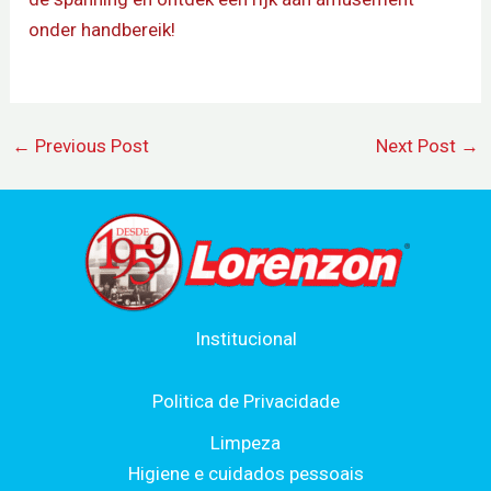
onder handbereik!
←
Previous Post
Next Post
→
Institucional
Politica de Privacidade
Limpeza
Higiene e cuidados pessoais