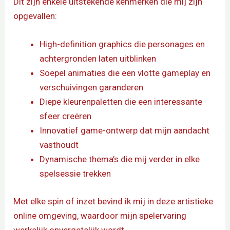
Dit zijn enkele uitstekende kenmerken die mij zijn
opgevallen:
High-definition graphics die personages en
achtergronden laten uitblinken
Soepel animaties die een vlotte gameplay en
verschuivingen garanderen
Diepe kleurenpaletten die een interessante
sfeer creëren
Innovatief game-ontwerp dat mijn aandacht
vasthoudt
Dynamische thema’s die mij verder in elke
spelsessie trekken
Met elke spin of inzet bevind ik mij in deze artistieke
online omgeving, waardoor mijn spelervaring
werkelijk onvergetelijk wordt.