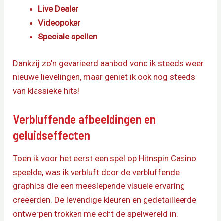
Live Dealer
Videopoker
Speciale spellen
Dankzij zo’n gevarieerd aanbod vond ik steeds weer
nieuwe lievelingen, maar geniet ik ook nog steeds
van klassieke hits!
Verbluffende afbeeldingen en
geluidseffecten
Toen ik voor het eerst een spel op Hitnspin Casino
speelde, was ik verbluft door de verbluffende
graphics die een meeslepende visuele ervaring
creëerden. De levendige kleuren en gedetailleerde
ontwerpen trokken me echt de spelwereld in.