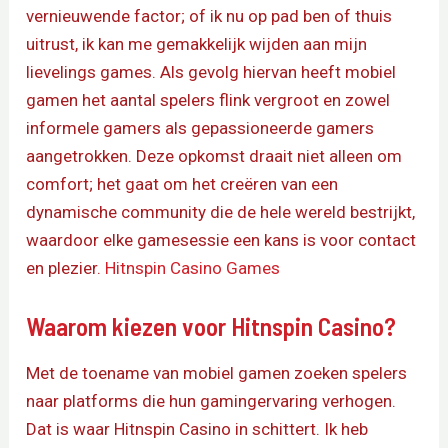
vernieuwende factor; of ik nu op pad ben of thuis
uitrust, ik kan me gemakkelijk wijden aan mijn
lievelings games. Als gevolg hiervan heeft mobiel
gamen het aantal spelers flink vergroot en zowel
informele gamers als gepassioneerde gamers
aangetrokken. Deze opkomst draait niet alleen om
comfort; het gaat om het creëren van een
dynamische community die de hele wereld bestrijkt,
waardoor elke gamesessie een kans is voor contact
en plezier.
Hitnspin Casino Games
Waarom kiezen voor Hitnspin Casino?
Met de toename van mobiel gamen zoeken spelers
naar platforms die hun gamingervaring verhogen.
Dat is waar Hitnspin Casino in schittert. Ik heb