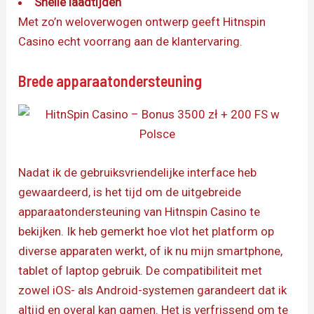
Snelle laadtijden
Met zo’n weloverwogen ontwerp geeft Hitnspin
Casino echt voorrang aan de klantervaring.
Brede apparaatondersteuning
Nadat ik de gebruiksvriendelijke interface heb
gewaardeerd, is het tijd om de uitgebreide
apparaatondersteuning van Hitnspin Casino te
bekijken. Ik heb gemerkt hoe vlot het platform op
diverse apparaten werkt, of ik nu mijn smartphone,
tablet of laptop gebruik. De compatibiliteit met
zowel iOS- als Android-systemen garandeert dat ik
altijd en overal kan gamen. Het is verfrissend om te