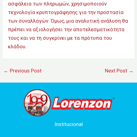
ασφάλεια των πληρωμών, χρησιμοποιούν
τεχνολογία κρυπτογράφησης για την προστασία
των συναλλαγών. Όμως, μια αναλυτική ανάλυση θα
πρέπει να αξιολογήσει την αποτελεσματικότητα
τους και να τη συγκρίνει με τα πρότυπα του
κλάδου.
←
Previous Post
Next Post
→
Institucional