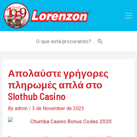
Skip
Mai
to
Me
content
Search
for:
Απολαύστε γρήγορες
πληρωμές απλά στο
Slothub Casino
By
admin
/
3 de November de 2025