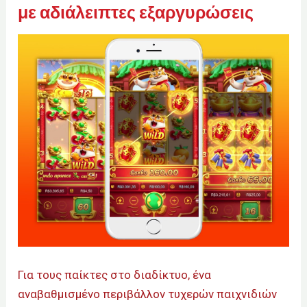
με αδιάλειπτες εξαργυρώσεις
Για τους παίκτες στο διαδίκτυο, ένα
αναβαθμισμένο περιβάλλον τυχερών παιχνιδιών