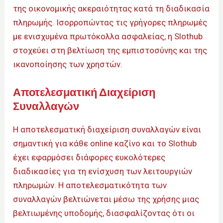
της οικονομικής ακεραιότητας κατά τη διαδικασία
πληρωμής. Ισορροπώντας τις γρήγορες πληρωμές
με ενισχυμένα πρωτόκολλα ασφαλείας, η Slothub
στοχεύει στη βελτίωση της εμπιστοσύνης και της
ικανοποίησης των χρηστών.
Αποτελεσματική Διαχείριση
Συναλλαγών
Η αποτελεσματική διαχείριση συναλλαγών είναι
σημαντική για κάθε online καζίνο και το Slothub
έχει εφαρμόσει διάφορες ευκολότερες
διαδικασίες για τη ενίσχυση των λειτουργιών
πληρωμών. Η αποτελεσματικότητα των
συναλλαγών βελτιώνεται μέσω της χρήσης μιας
βελτιωμένης υποδομής, διασφαλίζοντας ότι οι