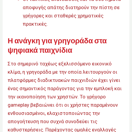
αποφυγής απάτης διατηρούν την πίστη σε
γρήγορες και σταθερές χρηματικές
πρακτικές.
Η ανάγκη για γρηγοράδα στα
ψηφιακά παιχνίδια
Στο σημερινό ταχέως εξελισσόμενο εικονικό
κλίμα, η γρηγοράδα με την οποία λειτουργούν οι
πλατφόρμες διαδικτυακών παιχνιδιών έχει γίνει
ένας σημαντικός παράγοντας για την εμπλοκή και
την ικανοποίηση των χρηστών. Το γρήγορο
gameplay βεβαιώνει ότι οι χρήστες παραμένουν
ενθουσιασμένοι, ελαχιστοποιώντας την
απογοήτευση που συχνά συνοδεύει τις
καθυστερήσεις. Παρέχοντας ομαλές εναλλαγές