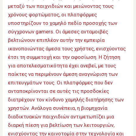
μεταξύ των παιχνιδιών και μειώνοντας τους
χρόνους φορτώματος, οι πλατφόρμες
υποστηρίζουν το χαμηλό πεδίο προσοχής των
σύγχρονων gamers. Οι άμεσες ανταμοιβές
βελτιώνουν επιπλέον αυτήν την εμπειρία
ικανοποιώντας άμεσα τους χρήστες, ενισχύοντας
έτσι τη συμμετοχή και την αφοσίωση. Η ζήτηση
για αποτελεσματικότητα έχει ανεβεί, με τους
παίκτες να περιμένουν άμεση αναγνώριση των
επιτευγμάτων τους. Οι πλατφόρμες που δεν
ανταποκρίνονται σε αυτές τις προσδοκίες
διατρέχουν τον κίνδυνο χαμηλής διατήρησης των
χρηστών. Ανάλογα συνέπεια, η βιομηχανία
διαδικτυακών παιχνιδιών αντιμετωπίζει μια
διαρκή πίεση για βελτίωση των λειτουργιών,
ενισχύοντας την καινοτομία στην τεχνολογία και