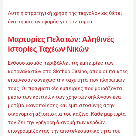
Αυτή η στρατηγική χρήση της τεχνολογίας θέτει
ένα σημείο αναφοράς για τον τομέα.
Μαρτυρίες Πελατών: Αληθινές
Ιστορίες Ταχέων Νικών
Ενθουσιασμός περιβάλλει τις εμπειρίες των
καταναλωτών στο Slothub Casino, όπου οι παίκτες
επαίνεσαν συνεχώς την ταχύτητα των πληρωμών
τους. Οι πραγματικές εμπειρίες που μοιράζονται
μέσω των κριτικών των χρηστών δηλώνουν ένα
μοτίβο ικανοποίησης και εμπιστοσύνης στην
οικονομική αξιοπιστία του καζίνο. Κάθε μαρτυρία
τονίζει την γρήγορη διανομή των κερδών,
υπογραμμίζοντας την αποτελεσματικότητα του