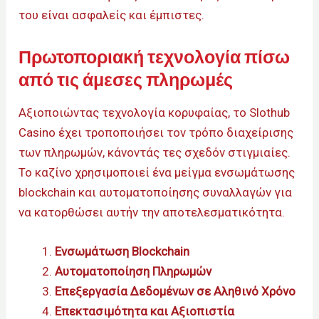
του είναι ασφαλείς και έμπιστες.
Πρωτοποριακή τεχνολογία πίσω
από τις άμεσες πληρωμές
Αξιοποιώντας τεχνολογία κορυφαίας, το Slothub
Casino έχει τροποποιήσει τον τρόπο διαχείρισης
των πληρωμών, κάνοντάς τες σχεδόν στιγμιαίες.
Το καζίνο χρησιμοποιεί ένα μείγμα ενσωμάτωσης
blockchain και αυτοματοποίησης συναλλαγών για
να κατορθώσει αυτήν την αποτελεσματικότητα.
Ενσωμάτωση Blockchain
Αυτοματοποίηση Πληρωμών
Επεξεργασία Δεδομένων σε Αληθινό Χρόνο
Επεκτασιμότητα και Αξιοπιστία