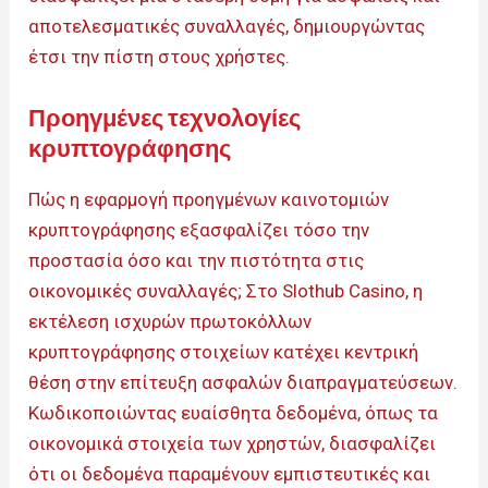
αποτελεσματικές συναλλαγές, δημιουργώντας
έτσι την πίστη στους χρήστες.
Προηγμένες τεχνολογίες
κρυπτογράφησης
Πώς η εφαρμογή προηγμένων καινοτομιών
κρυπτογράφησης εξασφαλίζει τόσο την
προστασία όσο και την πιστότητα στις
οικονομικές συναλλαγές; Στο Slothub Casino, η
εκτέλεση ισχυρών πρωτοκόλλων
κρυπτογράφησης στοιχείων κατέχει κεντρική
θέση στην επίτευξη ασφαλών διαπραγματεύσεων.
Κωδικοποιώντας ευαίσθητα δεδομένα, όπως τα
οικονομικά στοιχεία των χρηστών, διασφαλίζει
ότι οι δεδομένα παραμένουν εμπιστευτικές και