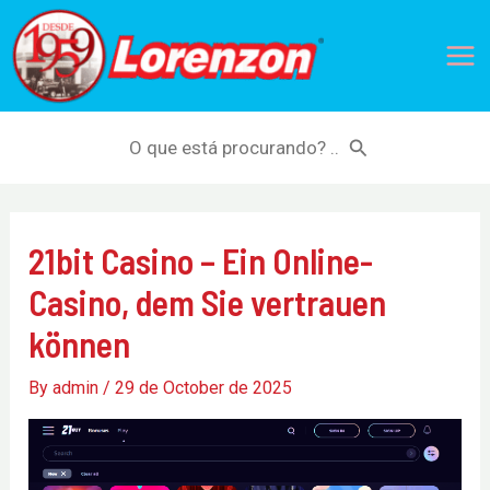
Skip
Mai
to
Me
content
Search
for:
21bit Casino – Ein Online-
Casino, dem Sie vertrauen
können
By
admin
/
29 de October de 2025