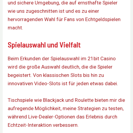
und sichere Umgebung, die auf ernsthafte Spieler
wie uns zugeschnitten ist und es zu einer
hervorragenden Wahl für Fans von Echtgeldspielen
macht.
Spielauswahl und Vielfalt
Beim Erkunden der Spielauswahl im 21bit Casino
wird die große Auswahl deutlich, die die Spieler
begeistert. Von klassischen Slots bis hin zu
innovativen Video-Slots ist für jeden etwas dabei.
Tischspiele wie Blackjack und Roulette bieten mir die
aufregende Möglichkeit, meine Strategien zu testen,
während Live-Dealer-Optionen das Erlebnis durch
Echtzeit-Interaktion verbessern.