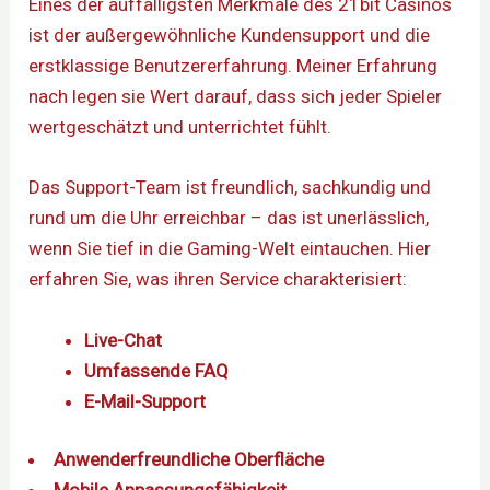
Eines der auffälligsten Merkmale des 21bit Casinos
ist der außergewöhnliche Kundensupport und die
erstklassige Benutzererfahrung. Meiner Erfahrung
nach legen sie Wert darauf, dass sich jeder Spieler
wertgeschätzt und unterrichtet fühlt.
Das Support-Team ist freundlich, sachkundig und
rund um die Uhr erreichbar – das ist unerlässlich,
wenn Sie tief in die Gaming-Welt eintauchen. Hier
erfahren Sie, was ihren Service charakterisiert:
Live-Chat
Umfassende FAQ
E-Mail-Support
Anwenderfreundliche Oberfläche