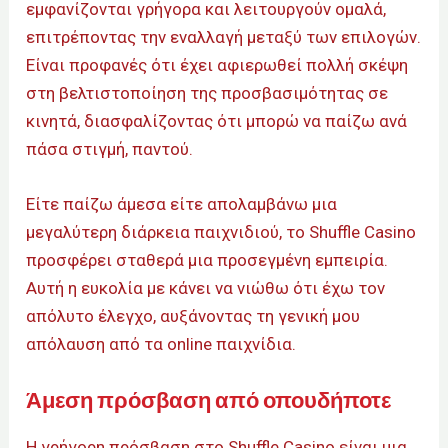
εμφανίζονται γρήγορα και λειτουργούν ομαλά,
επιτρέποντας την εναλλαγή μεταξύ των επιλογών.
Είναι προφανές ότι έχει αφιερωθεί πολλή σκέψη
στη βελτιστοποίηση της προσβασιμότητας σε
κινητά, διασφαλίζοντας ότι μπορώ να παίζω ανά
πάσα στιγμή, παντού.
Είτε παίζω άμεσα είτε απολαμβάνω μια
μεγαλύτερη διάρκεια παιχνιδιού, το Shuffle Casino
προσφέρει σταθερά μια προσεγμένη εμπειρία.
Αυτή η ευκολία με κάνει να νιώθω ότι έχω τον
απόλυτο έλεγχο, αυξάνοντας τη γενική μου
απόλαυση από τα online παιχνίδια.
Άμεση πρόσβαση από οπουδήποτε
Η γρήγορη πρόσβαση στο Shuffle Casino είναι μια