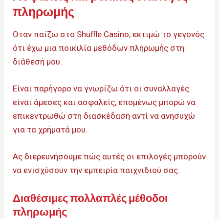
πληρωμής
Όταν παίζω στο Shuffle Casino, εκτιμώ το γεγονός
ότι έχω μια ποικιλία μεθόδων πληρωμής στη
διάθεσή μου.
Είναι παρήγορο να γνωρίζω ότι οι συναλλαγές
είναι άμεσες και ασφαλείς, επομένως μπορώ να
επικεντρωθώ στη διασκέδαση αντί να ανησυχώ
για τα χρήματά μου.
Ας διερευνήσουμε πώς αυτές οι επιλογές μπορούν
να ενισχύσουν την εμπειρία παιχνιδιού σας.
Διαθέσιμες πολλαπλές μέθοδοι
πληρωμής