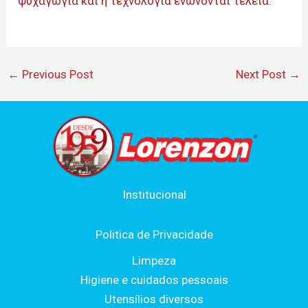
ψυχαγωγία και η τεχνολογία ενώνονται τέλεια.
←
Previous Post
Next Post
→
Institucional
Politica de Privacidade
Limpeza
Higiene e cuidados pessoais
Utensílios diversos