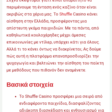
Συχνά σκέφτομαι γιατί είναι απαραίτητο να
περιμένουμε τη ένταση ενός καζίνο όταν είναι
ακριβώς στα χέρια μας. Το
Shuffle
Casino κάνει
αίσθηση στην Ελλάδα, προσφέροντας μια
απίστευτη γκάμα παιχνιδιών. Με τα πάντα, από
καθηλωτικά κουλοχέρηδες μέχρι άμεσες
επικοινωνίες με ντίλερ, υπάρχει κάτι για όλους.
Αλλά τι το κάνει όντως να διακρίνεται; Ας δούμε
πώς αυτή η πλατφόρμα επαναπροσδιορίζει την
ψυχαγωγία και βελτιώνει την αίσθηση του παίκτη
με μεθόδους που πιθανόν δεν αναμένετε.
Βασικά στοιχεία
Το Shuffle Casino προσφέρει μια σειρά από
ενδιαφέροντα παιχνίδια, διασφαλίζοντας
αδιάκοπη διασκέδαση και ενθουσιασμό για