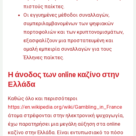
πιστούς παίκτες.
Οι εγγυημένες μέθοδοι συναλλαγών,
συμπεριλαμβανομένων των ψηφιακών
πορτοφολιών και των κρυπτονομισμάτων,
εξασφαλίζουν μια προστατευμένη και
ομαλή εμπειρία συναλλαγών για τους
Έλληνες παίκτες.
Η άνοδος των online καζίνο στην
Ελλάδα
Καθώς όλο και περισσότεροι
https://en.wikipedia.org/wiki/Gambling_in_France
άτομα στρέφονται στην ηλεκτρονική ψυχαγωγία,
έχω παρατηρήσει μια μεγάλη αύξηση στα online
καζίνο στην Ελλάδα. Είναι εντυπωσιακό το πόσο