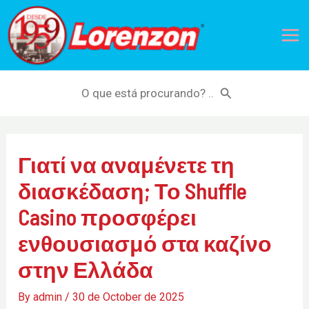
Skip
Mai
to
Me
content
Search
for:
Γιατί να αναμένετε τη
διασκέδαση; Το Shuffle
Casino προσφέρει
ενθουσιασμό στα καζίνο
στην Ελλάδα
By
admin
/
30 de October de 2025