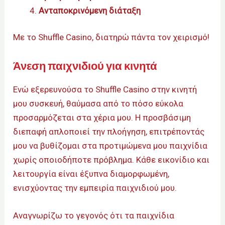
Ανταποκρινόμενη διάταξη
Με το Shuffle Casino, διατηρώ πάντα τον χειρισμό!
Άνεση παιχνιδιού για κινητά
Ενώ εξερευνούσα το Shuffle Casino στην κινητή
μου συσκευή, θαύμασα από το πόσο εύκολα
προσαρμόζεται στα χέρια μου. Η προσβάσιμη
διεπαφή απλοποιεί την πλοήγηση, επιτρέποντάς
μου να βυθίζομαι στα προτιμώμενα μου παιχνίδια
χωρίς οποιοδήποτε πρόβλημα. Κάθε εικονίδιο και
λειτουργία είναι έξυπνα διαμορφωμένη,
ενισχύοντας την εμπειρία παιχνιδιού μου.
Αναγνωρίζω το γεγονός ότι τα παιχνίδια