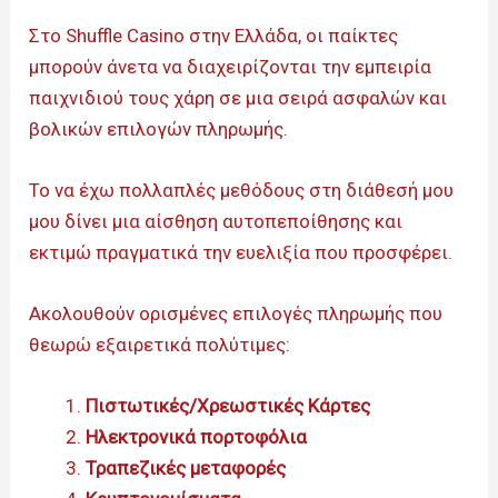
Στο Shuffle Casino στην Ελλάδα, οι παίκτες
μπορούν άνετα να διαχειρίζονται την εμπειρία
παιχνιδιού τους χάρη σε μια σειρά ασφαλών και
βολικών επιλογών πληρωμής.
Το να έχω πολλαπλές μεθόδους στη διάθεσή μου
μου δίνει μια αίσθηση αυτοπεποίθησης και
εκτιμώ πραγματικά την ευελιξία που προσφέρει.
Ακολουθούν ορισμένες επιλογές πληρωμής που
θεωρώ εξαιρετικά πολύτιμες:
Πιστωτικές/Χρεωστικές Κάρτες
Ηλεκτρονικά πορτοφόλια
Τραπεζικές μεταφορές